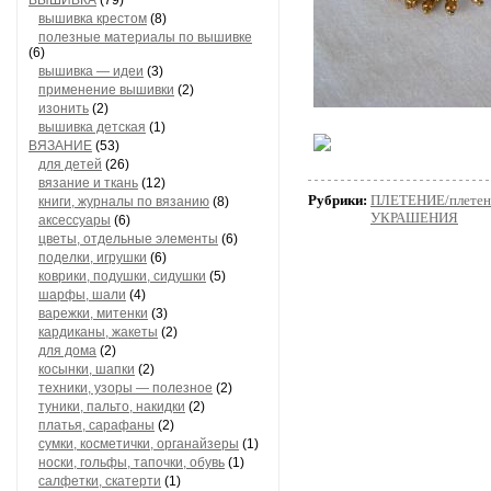
ВЫШИВКА
(79)
вышивка крестом
(8)
полезные материалы по вышивке
(6)
вышивка — идеи
(3)
применение вышивки
(2)
изонить
(2)
вышивка детская
(1)
ВЯЗАНИЕ
(53)
для детей
(26)
вязание и ткань
(12)
Рубрики:
ПЛЕТЕНИЕ/плетени
книги, журналы по вязанию
(8)
УКРАШЕНИЯ
аксессуары
(6)
цветы, отдельные элементы
(6)
поделки, игрушки
(6)
коврики, подушки, сидушки
(5)
шарфы, шали
(4)
варежки, митенки
(3)
кардиканы, жакеты
(2)
для дома
(2)
косынки, шапки
(2)
техники, узоры — полезное
(2)
туники, пальто, накидки
(2)
платья, сарафаны
(2)
сумки, косметички, органайзеры
(1)
носки, гольфы, тапочки, обувь
(1)
салфетки, скатерти
(1)