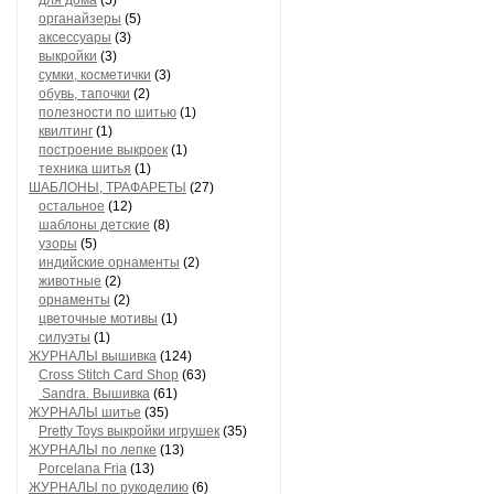
для дома
(5)
органайзеры
(5)
аксессуары
(3)
выкройки
(3)
сумки, косметички
(3)
обувь, тапочки
(2)
полезности по шитью
(1)
квилтинг
(1)
построение выкроек
(1)
техника шитья
(1)
ШАБЛОНЫ, ТРАФАРЕТЫ
(27)
остальное
(12)
шаблоны детские
(8)
узоры
(5)
индийские орнаменты
(2)
животные
(2)
орнаменты
(2)
цветочные мотивы
(1)
силуэты
(1)
ЖУРНАЛЫ вышивка
(124)
Cross Stitch Card Shop
(63)
Sandra. Вышивка
(61)
ЖУРНАЛЫ шитье
(35)
Pretty Toys выкройки игрушек
(35)
ЖУРНАЛЫ по лепке
(13)
Porcelana Fria
(13)
ЖУРНАЛЫ по рукоделию
(6)