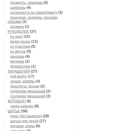
блокноты, альбомы
(5)
шаблоны
(4)
полезности по скрапбукингу
(3)
кошельки, холдеры, коробки,
обложки
(1)
штампы
(1)
РУКОДЕЛИЕ
(37)
из лент
(15)
всяко-разно
(13)
из пластика
(5)
из фетра
(5)
канзаши
(4)
вяляние
(2)
флористика
(1)
УКРАШЕНИЯ
(27)
для волос
(17)
серьги, каффы
(3)
браслеты, броши
(2)
подборки украшений
(2)
создание украшений
(2)
ФОТОШОП
(6)
скрап-наборы
(6)
ШИТЬЕ
(58)
идеи (без выкроек)
(28)
шитье для детей
(27)
игрушки, куклы
(6)