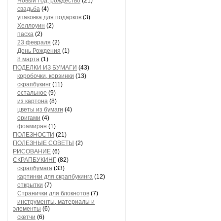
Новый Год, рождество
(21)
свадьба
(4)
упаковка для подарков
(3)
Хеллоуин
(2)
пасха
(2)
23 февраля
(2)
День Рождения
(1)
8 марта
(1)
ПОДЕЛКИ ИЗ БУМАГИ
(43)
коробочки, корзинки
(13)
скрапбукинг
(11)
остальное
(9)
из картона
(8)
цветы из бумаги
(4)
оригами
(4)
фоамиран
(1)
ПОЛЕЗНОСТИ
(21)
ПОЛЕЗНЫЕ СОВЕТЫ
(2)
РИСОВАНИЕ
(6)
СКРАПБУКИНГ
(82)
скрапбумага
(33)
картинки для скрапбукинга
(12)
открытки
(7)
Странички для блокнотов
(7)
инструменты, материалы и
элементы
(6)
скетчи
(6)