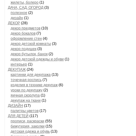
жилеты, болеро
(1)
ДАЧА, САД, ОГОРОД
(3)
полезное
(2)
дизайн
(1)
ДЕКОР
(28)
декор предметов
(10)
декор бокалов
(7)
оформление стен
(4)
декор детской комнаты
(3)
декор подушек
(3)
декор бутылок, банок
(2)
декор детской одежды и обуви
(1)
интерьер
(1)
ДЕКУПАЖ
(24)
картинки для декупажа
(13)
точечная роспись
(7)
изделия в технике декупаж
(6)
уроки по декупажу
(2)
яичная скорлупа
(1)
декупаж на ткани
(1)
ДИЗАЙН
(17)
палитры цветов
(17)
ДЛЯ ДЕТЕЙ
(117)
прописи, раскраски
(55)
бижутерия, заколки
(15)
детская одежа и обувь
(13)