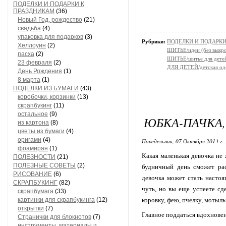
ПОДЕЛКИ И ПОДАРКИ К
ПРАЗДНИКАМ
(36)
Новый Год, рождество
(21)
свадьба
(4)
упаковка для подарков
(3)
Рубрики:
ПОДЕЛКИ И ПОДАРКИ 
Хеллоуин
(2)
ШИТЬЕ/идеи (без выкро
пасха
(2)
ШИТЬЕ/шитье для дете
23 февраля
(2)
ДЛЯ ДЕТЕЙ/детская од
День Рождения
(1)
8 марта
(1)
ПОДЕЛКИ ИЗ БУМАГИ
(43)
коробочки, корзинки
(13)
скрапбукинг
(11)
остальное
(9)
ЮБКА-ПАЧКА, 
из картона
(8)
цветы из бумаги
(4)
оригами
(4)
Понедельник, 07 Октября 2013 г. 
фоамиран
(1)
Какая маленькая девочка н
ПОЛЕЗНОСТИ
(21)
ПОЛЕЗНЫЕ СОВЕТЫ
(2)
будничный день сможет рас
РИСОВАНИЕ
(6)
девочка может стать настоя
СКРАПБУКИНГ
(82)
чуть, но вы еще успеете с
скрапбумага
(33)
картинки для скрапбукинга
(12)
коровку, фею, пчелку, мотыльк
открытки
(7)
Главное поддаться вдохновен
Странички для блокнотов
(7)
инструменты, материалы и