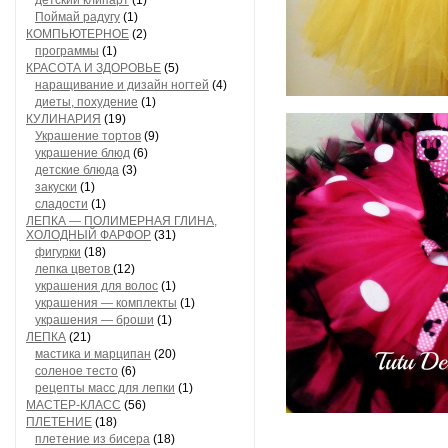
детский клипарт
(1)
Поймай радугу
(1)
КОМПЬЮТЕРНОЕ
(2)
программы
(1)
КРАСОТА И ЗДОРОВЬЕ
(5)
наращивание и дизайн ногтей
(4)
диеты, похудение
(1)
КУЛИНАРИЯ
(19)
Украшение тортов
(9)
украшение блюд
(6)
детские блюда
(3)
закуски
(1)
сладости
(1)
ЛЕПКА — ПОЛИМЕРНАЯ ГЛИНА,
ХОЛОДНЫЙ ФАРФОР
(31)
фигурки
(18)
лепка цветов
(12)
украшения для волос
(1)
украшения — комплекты
(1)
украшения — броши
(1)
ЛЕПКА
(21)
мастика и марципан
(20)
соленое тесто
(6)
рецепты масс для лепки
(1)
МАСТЕР-КЛАСС
(56)
ПЛЕТЕНИЕ
(18)
плетение из бисера
(18)