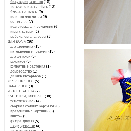
бижутерия, заколки
(15)
детская одежа и обувь
(13)
бумажные куклы
(9)
поделки для детей
(9)
остальное
(7)
подготовка дня рождения
(6)
игры с детьми
(1)
мебель, органайзеры
(1)
ДЛЯ ДОМА
(36)
для хранения
(13)
интерьерные поделки
(13)
для детской
(5)
кухонное
(5)
комнатные растения
(1)
домоводство
(1)
дизайн интерьера
(1)
ЖИВОПИСНОЕ
(5)
ЗАРАБОТОК
(0)
ИЗ ИНТЕРНЕТА
(2)
КАРТИНКИ, КЛИПАРТ
(38)
тематические
(14)
сборная солянка картинок
(6)
праздничные картинки
(5)
винтаж
(5)
флора, фауна
(5)
Люди, девушки
(4)