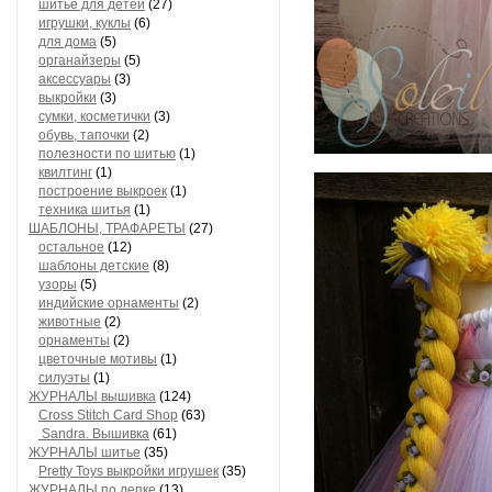
шитье для детей
(27)
игрушки, куклы
(6)
для дома
(5)
органайзеры
(5)
аксессуары
(3)
выкройки
(3)
сумки, косметички
(3)
обувь, тапочки
(2)
полезности по шитью
(1)
квилтинг
(1)
построение выкроек
(1)
техника шитья
(1)
ШАБЛОНЫ, ТРАФАРЕТЫ
(27)
остальное
(12)
шаблоны детские
(8)
узоры
(5)
индийские орнаменты
(2)
животные
(2)
орнаменты
(2)
цветочные мотивы
(1)
силуэты
(1)
ЖУРНАЛЫ вышивка
(124)
Cross Stitch Card Shop
(63)
Sandra. Вышивка
(61)
ЖУРНАЛЫ шитье
(35)
Pretty Toys выкройки игрушек
(35)
ЖУРНАЛЫ по лепке
(13)