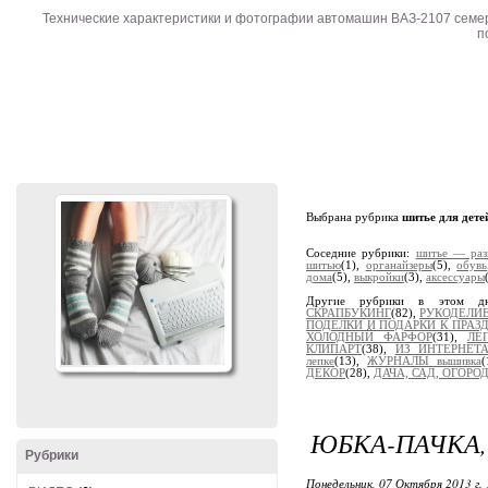
Технические характеристики и фотографии автомашин ВАЗ-2107 семе
п
Выбрана рубрика
шитье для дете
Соседние рубрики:
шитье — раз
шитью
(1),
органайзеры
(5),
обувь
дома
(5),
выкройки
(3),
аксессуары
Другие рубрики в этом д
СКРАПБУКИНГ
(82),
РУКОДЕЛИ
ПОДЕЛКИ И ПОДАРКИ К ПРАЗ
ХОЛОДНЫЙ ФАРФОР
(31),
ЛЕ
КЛИПАРТ
(38),
ИЗ ИНТЕРНЕТ
лепке
(13),
ЖУРНАЛЫ вышивка
(
ДЕКОР
(28),
ДАЧА, САД, ОГОРО
ЮБКА-ПАЧКА, 
Рубрики
Понедельник, 07 Октября 2013 г. 