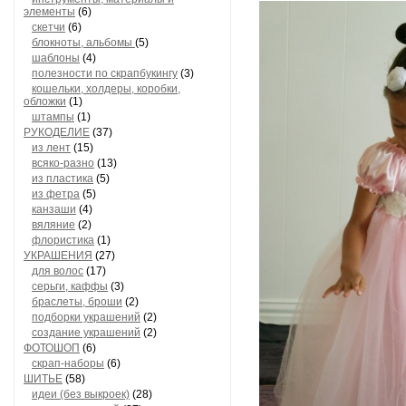
элементы
(6)
скетчи
(6)
блокноты, альбомы
(5)
шаблоны
(4)
полезности по скрапбукингу
(3)
кошельки, холдеры, коробки,
обложки
(1)
штампы
(1)
РУКОДЕЛИЕ
(37)
из лент
(15)
всяко-разно
(13)
из пластика
(5)
из фетра
(5)
канзаши
(4)
вяляние
(2)
флористика
(1)
УКРАШЕНИЯ
(27)
для волос
(17)
серьги, каффы
(3)
браслеты, броши
(2)
подборки украшений
(2)
создание украшений
(2)
ФОТОШОП
(6)
скрап-наборы
(6)
ШИТЬЕ
(58)
идеи (без выкроек)
(28)