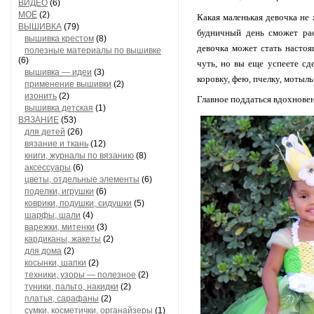
ВИДЕО
(6)
МОЁ
(2)
Какая маленькая девочка н
ВЫШИВКА
(79)
будничный день сможет рас
вышивка крестом
(8)
девочка может стать настоя
полезные материалы по вышивке
(6)
чуть, но вы еще успеете с
вышивка — идеи
(3)
коровку, фею, пчелку, мотыльк
применение вышивки
(2)
изонить
(2)
Главное поддаться вдохновен
вышивка детская
(1)
ВЯЗАНИЕ
(53)
для детей
(26)
вязание и ткань
(12)
книги, журналы по вязанию
(8)
аксессуары
(6)
цветы, отдельные элементы
(6)
поделки, игрушки
(6)
коврики, подушки, сидушки
(5)
шарфы, шали
(4)
варежки, митенки
(3)
кардиканы, жакеты
(2)
для дома
(2)
косынки, шапки
(2)
техники, узоры — полезное
(2)
туники, пальто, накидки
(2)
платья, сарафаны
(2)
сумки, косметички, органайзеры
(1)