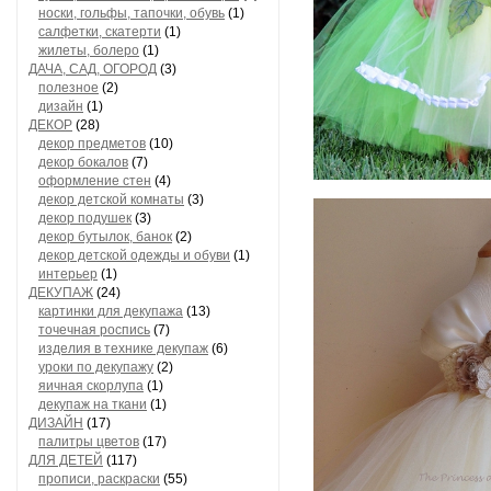
носки, гольфы, тапочки, обувь
(1)
салфетки, скатерти
(1)
жилеты, болеро
(1)
ДАЧА, САД, ОГОРОД
(3)
полезное
(2)
дизайн
(1)
ДЕКОР
(28)
декор предметов
(10)
декор бокалов
(7)
оформление стен
(4)
декор детской комнаты
(3)
декор подушек
(3)
декор бутылок, банок
(2)
декор детской одежды и обуви
(1)
интерьер
(1)
ДЕКУПАЖ
(24)
картинки для декупажа
(13)
точечная роспись
(7)
изделия в технике декупаж
(6)
уроки по декупажу
(2)
яичная скорлупа
(1)
декупаж на ткани
(1)
ДИЗАЙН
(17)
палитры цветов
(17)
ДЛЯ ДЕТЕЙ
(117)
прописи, раскраски
(55)