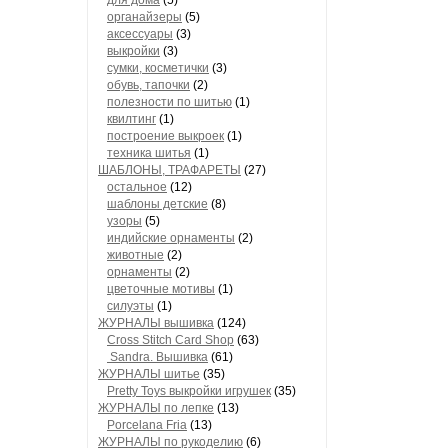
для дома
(5)
органайзеры
(5)
аксессуары
(3)
выкройки
(3)
сумки, косметички
(3)
обувь, тапочки
(2)
полезности по шитью
(1)
квилтинг
(1)
построение выкроек
(1)
техника шитья
(1)
ШАБЛОНЫ, ТРАФАРЕТЫ
(27)
остальное
(12)
шаблоны детские
(8)
узоры
(5)
индийские орнаменты
(2)
животные
(2)
орнаменты
(2)
цветочные мотивы
(1)
силуэты
(1)
ЖУРНАЛЫ вышивка
(124)
Cross Stitch Card Shop
(63)
Sandra. Вышивка
(61)
ЖУРНАЛЫ шитье
(35)
Pretty Toys выкройки игрушек
(35)
ЖУРНАЛЫ по лепке
(13)
Porcelana Fria
(13)
ЖУРНАЛЫ по рукоделию
(6)