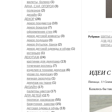
жилеты, болеро
(1)
ДАЧА, САД, ОГОРОД
(3)
полезное
(2)
дизайн
(1)
ДЕКОР
(28)
декор предметов
(10)
декор бокалов
(7)
оформление стен
(4)
декор детской комнаты
(3)
Рубрики:
ШИТЬЕ/ш
декор подушек
(3)
ДЛЯ ДЕТЕ
декор бутылок, банок
(2)
ШИТЬЕ/а
декор детской одежды и обуви
(1)
интерьер
(1)
ДЕКУПАЖ
(24)
картинки для декупажа
(13)
точечная роспись
(7)
изделия в технике декупаж
(6)
ИДЕИ С
уроки по декупажу
(2)
яичная скорлупа
(1)
Пятница, 13 Сентя
декупаж на ткани
(1)
ДИЗАЙН
(17)
Казалось бы так
палитры цветов
(17)
ДЛЯ ДЕТЕЙ
(117)
прописи, раскраски
(55)
бижутерия, заколки
(15)
детская одежа и обувь
(13)