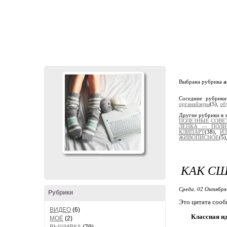
Выбрана рубрика
а
Соседние рубрик
органайзеры
(5),
об
Другие рубрики в 
ПОЛЕЗНЫЕ СОВЕ
ЛЕПКА — ПОЛИ
КЛИПАРТ
(38),
И
ЖИВОПИСНОЕ
(5)
КАК СШ
Среда, 02 Октября 
Рубрики
Это цитата сооб
ВИДЕО
(6)
Классная ид
МОЁ
(2)