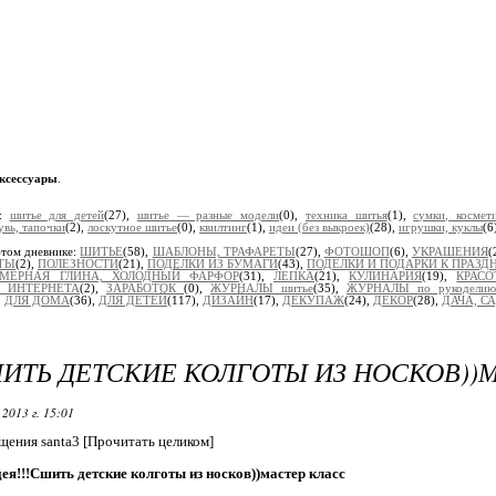
ксессуары
.
и:
шитье для детей
(27),
шитье — разные модели
(0),
техника шитья
(1),
сумки, космет
увь, тапочки
(2),
лоскутное шитье
(0),
квилтинг
(1),
идеи (без выкроек)
(28),
игрушки, куклы
(6
этом дневнике:
ШИТЬЕ
(58),
ШАБЛОНЫ, ТРАФАРЕТЫ
(27),
ФОТОШОП
(6),
УКРАШЕНИЯ
(
ТЫ
(2),
ПОЛЕЗНОСТИ
(21),
ПОДЕЛКИ ИЗ БУМАГИ
(43),
ПОДЕЛКИ И ПОДАРКИ К ПРАЗ
МЕРНАЯ ГЛИНА, ХОЛОДНЫЙ ФАРФОР
(31),
ЛЕПКА
(21),
КУЛИНАРИЯ
(19),
КРАСО
З ИНТЕРНЕТА
(2),
ЗАРАБОТОК
(0),
ЖУРНАЛЫ шитье
(35),
ЖУРНАЛЫ по рукоделию
,
ДЛЯ ДОМА
(36),
ДЛЯ ДЕТЕЙ
(117),
ДИЗАЙН
(17),
ДЕКУПАЖ
(24),
ДЕКОР
(28),
ДАЧА, С
ИТЬ ДЕТСКИЕ КОЛГОТЫ ИЗ НОСКОВ))
2013 г. 15:01
щения santa3 [Прочитать целиком]
ея!!!Сшить детские колготы из носков))мастер класс