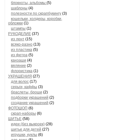
блокноты, альбомы
(5)
шаблоны
(4)
полезности по скрапбукингу
(3)
кошельки, холдеры, коробки,
обложки
(1)
штампы
(1)
РУКОДЕЛИЕ
(37)
из лент
(15)
всяко-разно
(13)
из пластика
(5)
из фетра
(5)
канзаши
(4)
вяляние
(2)
флористика
(1)
УКРАШЕНИЯ
(27)
для волос
(17)
серьги, каффы
(3)
браслеты, броши
(2)
подборки украшений
(2)
создание украшений
(2)
ФОТОШОП
(6)
скрап-наборы
(6)
ШИТЬЕ
(58)
идеи (без выкроек)
(28)
шитье для детей
(27)
игрушки, куклы
(6)