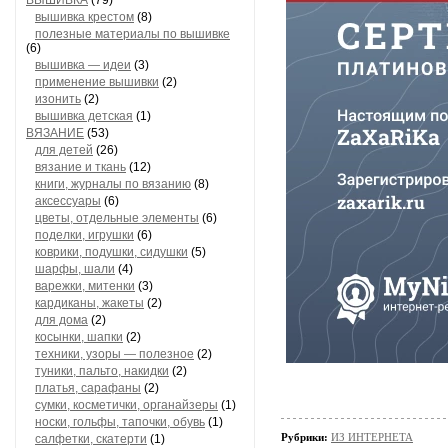
ВЫШИВКА
(79)
вышивка крестом
(8)
полезные материалы по вышивке
(6)
вышивка — идеи
(3)
применение вышивки
(2)
изонить
(2)
вышивка детская
(1)
ВЯЗАНИЕ
(53)
для детей
(26)
вязание и ткань
(12)
книги, журналы по вязанию
(8)
аксессуары
(6)
цветы, отдельные элементы
(6)
поделки, игрушки
(6)
коврики, подушки, сидушки
(5)
шарфы, шали
(4)
варежки, митенки
(3)
кардиканы, жакеты
(2)
для дома
(2)
косынки, шапки
(2)
техники, узоры — полезное
(2)
туники, пальто, накидки
(2)
платья, сарафаны
(2)
сумки, косметички, органайзеры
(1)
носки, гольфы, тапочки, обувь
(1)
Рубрики:
ИЗ ИНТЕРНЕТА
салфетки, скатерти
(1)