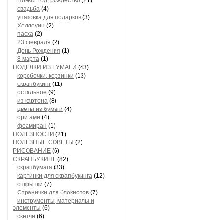
Новый Год, рождество
(21)
свадьба
(4)
упаковка для подарков
(3)
Хеллоуин
(2)
пасха
(2)
23 февраля
(2)
День Рождения
(1)
8 марта
(1)
ПОДЕЛКИ ИЗ БУМАГИ
(43)
коробочки, корзинки
(13)
скрапбукинг
(11)
остальное
(9)
из картона
(8)
цветы из бумаги
(4)
оригами
(4)
фоамиран
(1)
ПОЛЕЗНОСТИ
(21)
ПОЛЕЗНЫЕ СОВЕТЫ
(2)
РИСОВАНИЕ
(6)
СКРАПБУКИНГ
(82)
скрапбумага
(33)
картинки для скрапбукинга
(12)
открытки
(7)
Странички для блокнотов
(7)
инструменты, материалы и
элементы
(6)
скетчи
(6)