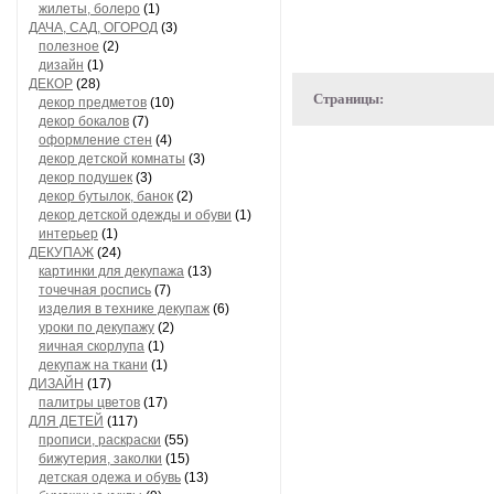
жилеты, болеро
(1)
ДАЧА, САД, ОГОРОД
(3)
полезное
(2)
дизайн
(1)
ДЕКОР
(28)
Страницы:
декор предметов
(10)
декор бокалов
(7)
оформление стен
(4)
декор детской комнаты
(3)
декор подушек
(3)
декор бутылок, банок
(2)
декор детской одежды и обуви
(1)
интерьер
(1)
ДЕКУПАЖ
(24)
картинки для декупажа
(13)
точечная роспись
(7)
изделия в технике декупаж
(6)
уроки по декупажу
(2)
яичная скорлупа
(1)
декупаж на ткани
(1)
ДИЗАЙН
(17)
палитры цветов
(17)
ДЛЯ ДЕТЕЙ
(117)
прописи, раскраски
(55)
бижутерия, заколки
(15)
детская одежа и обувь
(13)