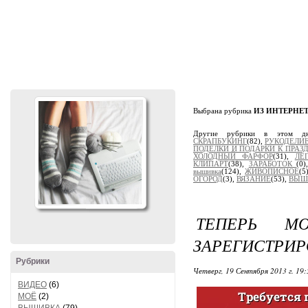
Выбрана рубрика
ИЗ ИНТЕРНЕ
Другие рубрики в этом д
СКРАПБУКИНГ
(82),
РУКОДЕЛИ
ПОДЕЛКИ И ПОДАРКИ К ПРАЗ
ХОЛОДНЫЙ ФАРФОР
(31),
ЛЕ
КЛИПАРТ
(38),
ЗАРАБОТОК
(0
вышивка
(124),
ЖИВОПИСНОЕ
(5
ОГОРОД
(3),
ВЯЗАНИЕ
(53),
ВЫШ
ТЕПЕРЬ М
ЗАРЕГИСТРИР
Рубрики
Четверг, 19 Сентября 2013 г. 19:
ВИДЕО
(6)
МОЁ
(2)