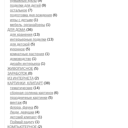
бумажные куклы
(9)
поделки для детей
(9)
остальное
(7)
подготовка дня рождения
(6)
игры с детьми
(1)
мебель, органайзеры
(1)
ДЛЯ ДОМА
(36)
для хранения
(13)
интерьерные поделки
(13)
для детской
(5)
кухонное
(5)
комнатные растения
(1)
домоводство
(1)
дизайн интерьера
(1)
ЖИВОПИСНОЕ
(5)
ЗАРАБОТОК
(0)
ИЗ ИНТЕРНЕТА
(2)
КАРТИНКИ, КЛИПАРТ
(38)
тематические
(14)
сборная солянка картинок
(6)
праздничные картинки
(5)
винтаж
(5)
флора, фауна
(5)
Люди, девушки
(4)
детский клипарт
(1)
Поймай радугу
(1)
КОМПЬЮТЕРНОЕ
(2)