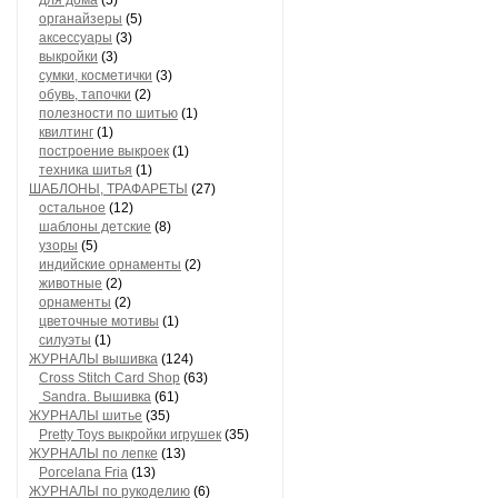
для дома
(5)
органайзеры
(5)
аксессуары
(3)
выкройки
(3)
сумки, косметички
(3)
обувь, тапочки
(2)
полезности по шитью
(1)
квилтинг
(1)
построение выкроек
(1)
техника шитья
(1)
ШАБЛОНЫ, ТРАФАРЕТЫ
(27)
остальное
(12)
шаблоны детские
(8)
узоры
(5)
индийские орнаменты
(2)
животные
(2)
орнаменты
(2)
цветочные мотивы
(1)
силуэты
(1)
ЖУРНАЛЫ вышивка
(124)
Cross Stitch Card Shop
(63)
Sandra. Вышивка
(61)
ЖУРНАЛЫ шитье
(35)
Pretty Toys выкройки игрушек
(35)
ЖУРНАЛЫ по лепке
(13)
Porcelana Fria
(13)
ЖУРНАЛЫ по рукоделию
(6)