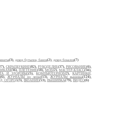
омнаты
(3),
декор бутылок, банок
(2),
декор бокалов
(7)
27),
СКРАПБУКИНГ
(82),
РУКОДЕЛИЕ
(37),
РИСОВАНИЕ
(6),
ДНИКАМ
(36),
ПЛЕТЕНИЕ
(18),
МОЁ
(2),
МАСТЕР-КЛАСС
(56),
ТА И ЗДОРОВЬЕ
(5),
КОМПЬЮТЕРНОЕ
(2),
КАРТИНКИ,
(6),
ЖУРНАЛЫ по лепке
(13),
ЖУРНАЛЫ вышивка
(124),
АД, ОГОРОД
(3),
ВЯЗАНИЕ
(53),
ВЫШИВКА
(79),
ВИДЕО
(6)