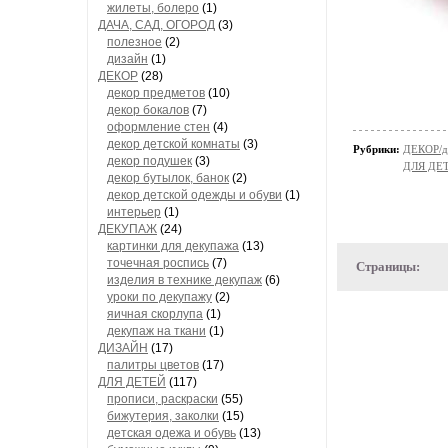
жилеты, болеро
(1)
ДАЧА, САД, ОГОРОД
(3)
полезное
(2)
дизайн
(1)
ДЕКОР
(28)
декор предметов
(10)
декор бокалов
(7)
оформление стен
(4)
декор детской комнаты
(3)
Рубрики:
ДЕКОР/де
декор подушек
(3)
ДЛЯ ДЕТЕ
декор бутылок, банок
(2)
декор детской одежды и обуви
(1)
интерьер
(1)
ДЕКУПАЖ
(24)
картинки для декупажа
(13)
точечная роспись
(7)
Страницы:
изделия в технике декупаж
(6)
уроки по декупажу
(2)
яичная скорлупа
(1)
декупаж на ткани
(1)
ДИЗАЙН
(17)
палитры цветов
(17)
ДЛЯ ДЕТЕЙ
(117)
прописи, раскраски
(55)
бижутерия, заколки
(15)
детская одежа и обувь
(13)