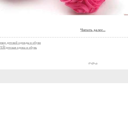
Читать далее...
кор детской одежды и обуви
Й/детская одежа и обувь