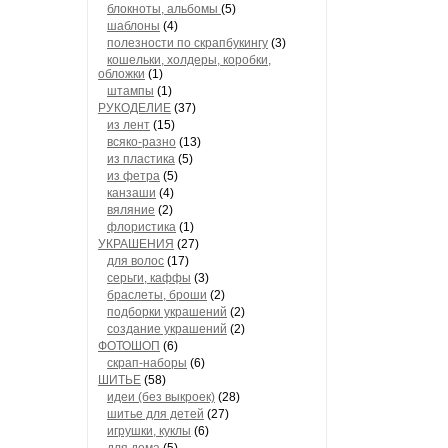
блокноты, альбомы
(5)
шаблоны
(4)
полезности по скрапбукингу
(3)
кошельки, холдеры, коробки,
обложки
(1)
штампы
(1)
РУКОДЕЛИЕ
(37)
из лент
(15)
всяко-разно
(13)
из пластика
(5)
из фетра
(5)
канзаши
(4)
вяляние
(2)
флористика
(1)
УКРАШЕНИЯ
(27)
для волос
(17)
серьги, каффы
(3)
браслеты, броши
(2)
подборки украшений
(2)
создание украшений
(2)
ФОТОШОП
(6)
скрап-наборы
(6)
ШИТЬЕ
(58)
идеи (без выкроек)
(28)
шитье для детей
(27)
игрушки, куклы
(6)