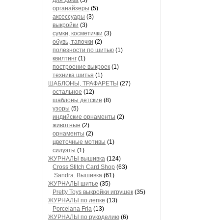
для дома
(5)
органайзеры
(5)
аксессуары
(3)
выкройки
(3)
сумки, косметички
(3)
обувь, тапочки
(2)
полезности по шитью
(1)
квилтинг
(1)
построение выкроек
(1)
техника шитья
(1)
ШАБЛОНЫ, ТРАФАРЕТЫ
(27)
остальное
(12)
шаблоны детские
(8)
узоры
(5)
индийские орнаменты
(2)
животные
(2)
орнаменты
(2)
цветочные мотивы
(1)
силуэты
(1)
ЖУРНАЛЫ вышивка
(124)
Cross Stitch Card Shop
(63)
Sandra. Вышивка
(61)
ЖУРНАЛЫ шитье
(35)
Pretty Toys выкройки игрушек
(35)
ЖУРНАЛЫ по лепке
(13)
Porcelana Fria
(13)
ЖУРНАЛЫ по рукоделию
(6)