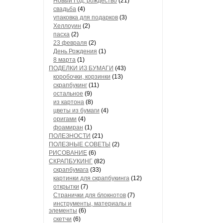
Новый Год, рождество
(21)
свадьба
(4)
упаковка для подарков
(3)
Хеллоуин
(2)
пасха
(2)
23 февраля
(2)
День Рождения
(1)
8 марта
(1)
ПОДЕЛКИ ИЗ БУМАГИ
(43)
коробочки, корзинки
(13)
скрапбукинг
(11)
остальное
(9)
из картона
(8)
цветы из бумаги
(4)
оригами
(4)
фоамиран
(1)
ПОЛЕЗНОСТИ
(21)
ПОЛЕЗНЫЕ СОВЕТЫ
(2)
РИСОВАНИЕ
(6)
СКРАПБУКИНГ
(82)
скрапбумага
(33)
картинки для скрапбукинга
(12)
открытки
(7)
Странички для блокнотов
(7)
инструменты, материалы и
элементы
(6)
скетчи
(6)