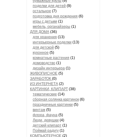
бумажные куклы
(9)
поделки для детей
(9)
остальное
(7)
подготовка дня рождения
(6)
игры с детьми
(1)
мебель, органайзеры
(1)
ДЛЯ ДОМА
(36)
для хранения
(13)
интерьерные поделки
(13)
для детской
(5)
кухонное
(5)
комнатные растения
(1)
домоводство
(1)
дизайн интерьера
(1)
ЖИВОПИСНОЕ
(5)
ЗАРАБОТОК
(0)
ИЗ ИНТЕРНЕТА
(2)
КАРТИНКИ, КЛИПАРТ
(38)
тематические
(14)
сборная солянка картинок
(6)
праздничные картинки
(5)
винтаж
(5)
флора, фауна
(5)
Люди, девушки
(4)
детский клипарт
(1)
Поймай радугу
(1)
КОМПЬЮТЕРНОЕ
(2)