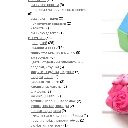
ВЫШИВКА
(79)
вышивка крестом
(8)
полезные материалы по вышивке
(6)
вышивка — идеи
(3)
применение вышивки
(2)
изонить
(2)
вышивка детская
(1)
ВЯЗАНИЕ
(53)
для детей
(26)
вязание и ткань
(12)
книги, журналы по вязанию
(8)
аксессуары
(6)
цветы, отдельные элементы
(6)
поделки, игрушки
(6)
коврики, подушки, сидушки
(5)
шарфы, шали
(4)
варежки, митенки
(3)
кардиканы, жакеты
(2)
для дома
(2)
косынки, шапки
(2)
техники, узоры — полезное
(2)
туники, пальто, накидки
(2)
платья, сарафаны
(2)
сумки, косметички, органайзеры
(1)
носки, гольфы, тапочки, обувь
(1)
салфетки, скатерти
(1)