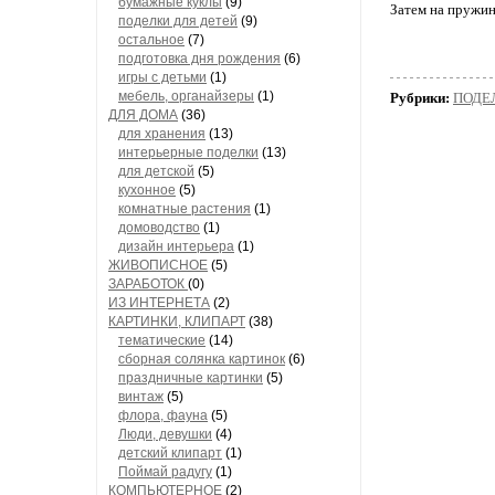
бумажные куклы
(9)
Затем на пружин
поделки для детей
(9)
остальное
(7)
подготовка дня рождения
(6)
игры с детьми
(1)
мебель, органайзеры
(1)
Рубрики:
ПОДЕЛ
ДЛЯ ДОМА
(36)
для хранения
(13)
интерьерные поделки
(13)
для детской
(5)
кухонное
(5)
комнатные растения
(1)
домоводство
(1)
дизайн интерьера
(1)
ЖИВОПИСНОЕ
(5)
ЗАРАБОТОК
(0)
ИЗ ИНТЕРНЕТА
(2)
КАРТИНКИ, КЛИПАРТ
(38)
тематические
(14)
сборная солянка картинок
(6)
праздничные картинки
(5)
винтаж
(5)
флора, фауна
(5)
Люди, девушки
(4)
детский клипарт
(1)
Поймай радугу
(1)
КОМПЬЮТЕРНОЕ
(2)