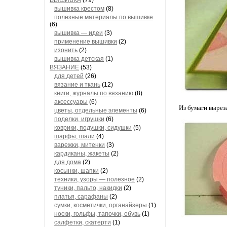
ВЫШИВКА
(79)
вышивка крестом
(8)
полезные материалы по вышивке
(6)
вышивка — идеи
(3)
применение вышивки
(2)
изонить
(2)
вышивка детская
(1)
ВЯЗАНИЕ
(53)
для детей
(26)
вязание и ткань
(12)
книги, журналы по вязанию
(8)
аксессуары
(6)
Из бумаги вырез
цветы, отдельные элементы
(6)
поделки, игрушки
(6)
коврики, подушки, сидушки
(5)
шарфы, шали
(4)
варежки, митенки
(3)
кардиканы, жакеты
(2)
для дома
(2)
косынки, шапки
(2)
техники, узоры — полезное
(2)
туники, пальто, накидки
(2)
платья, сарафаны
(2)
сумки, косметички, органайзеры
(1)
носки, гольфы, тапочки, обувь
(1)
салфетки, скатерти
(1)