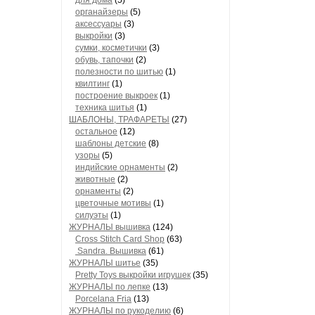
для дома
(5)
органайзеры
(5)
аксессуары
(3)
выкройки
(3)
сумки, косметички
(3)
обувь, тапочки
(2)
полезности по шитью
(1)
квилтинг
(1)
построение выкроек
(1)
техника шитья
(1)
ШАБЛОНЫ, ТРАФАРЕТЫ
(27)
остальное
(12)
шаблоны детские
(8)
узоры
(5)
индийские орнаменты
(2)
животные
(2)
орнаменты
(2)
цветочные мотивы
(1)
силуэты
(1)
ЖУРНАЛЫ вышивка
(124)
Cross Stitch Card Shop
(63)
Sandra. Вышивка
(61)
ЖУРНАЛЫ шитье
(35)
Pretty Toys выкройки игрушек
(35)
ЖУРНАЛЫ по лепке
(13)
Porcelana Fria
(13)
ЖУРНАЛЫ по рукоделию
(6)