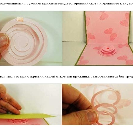
получившейся пружинки приклеиваем двусторонний скотч и крепим ее к внутр
ся так, что при открытии нашей открытки пружинка разворачивается без труд