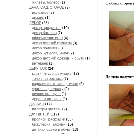
жилеты, болеро
(1)
С обеих сторон 
ДАЧА, САД, ОГОРОД
(3)
полезное
(2)
дизайн
(1)
ДЕКОР
(28)
декор предметов
(10)
декор бокалов
(7)
оформление стен
(4)
декор детской комнаты
(3)
декор подушек
(3)
декор бутылок, банок
(2)
декор детской одежды и обуви
(1)
интерьер
(1)
ДЕКУПАЖ
(24)
картинки для декупажа
(13)
Должно получить
точечная роспись
(7)
изделия в технике декупаж
(6)
уроки по декупажу
(2)
яичная скорлупа
(1)
декупаж на ткани
(1)
ДИЗАЙН
(17)
палитры цветов
(17)
ДЛЯ ДЕТЕЙ
(117)
прописи, раскраски
(55)
бижутерия, заколки
(15)
детская одежа и обувь
(13)