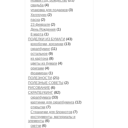
Новый Год, рождество
(21)
свадьба
(4)
упаковка для подарков
(3)
Хеллоуин
(2)
пасха
(2)
23 февраля
(2)
День Рождения
(1)
8 марта
(1)
ПОДЕЛКИ ИЗ БУМАГИ
(43)
коробочки, корзинки
(13)
скрапбукинг
(11)
остальное
(9)
из картона
(8)
цветы из бумаги
(4)
оригами
(4)
фоамиран
(1)
ПОЛЕЗНОСТИ
(21)
ПОЛЕЗНЫЕ СОВЕТЫ
(2)
РИСОВАНИЕ
(6)
СКРАПБУКИНГ
(82)
скрапбумага
(33)
картинки для скрапбукинга
(12)
открытки
(7)
Странички для блокнотов
(7)
инструменты, материалы и
элементы
(6)
скетчи
(6)