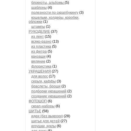
блокноты, альбомы
(5)
шаблоны
(4)
полезности по скрапбукингу
(3)
кошельки, холдеры, коробки,
обложки
(1)
штампы
(1)
РУКОДЕЛИЕ
(37)
из лент
(15)
всяко-разно
(13)
из пластика
(5)
из фетра
(5)
канзаши
(4)
вяляние
(2)
флористика
(1)
УКРАШЕНИЯ
(27)
для волос
(17)
серьги, каффы
(3)
браслеты, броши
(2)
подборки украшений
(2)
создание украшений
(2)
ФОТОШОП
(6)
скрап-наборы
(6)
ШИТЬЕ
(58)
идеи (без выкроек)
(28)
шитье для детей
(27)
игрушки, куклы
(6)