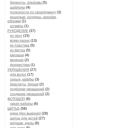
блокноты, альбомы
(5)
шаблоны
(4)
полезности по скрапбукингу
(3)
кошельки, холдеры, коробки,
обложки
(1)
штампы
(1)
РУКОДЕЛИЕ
(37)
из лент
(15)
всяко-разно
(13)
из пластика
(5)
из фетра
(5)
канзаши
(4)
вяляние
(2)
флористика
(1)
УКРАШЕНИЯ
(27)
для волос
(17)
серьги, каффы
(3)
браслеты, броши
(2)
подборки украшений
(2)
создание украшений
(2)
ФОТОШОП
(6)
скрап-наборы
(6)
ШИТЬЕ
(58)
идеи (без выкроек)
(28)
шитье для детей
(27)
игрушки, куклы
(6)