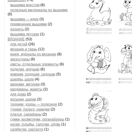
ВЫШИВКА
(79)
вышивка крестом
(8)
полезные материалы по вышивке
(6)
вышивка — идеи
(3)
применение вышивки
(2)
изонить
(2)
вышивка детская
(1)
ВЯЗАНИЕ
(53)
для детей
(26)
вязание и ткань
(12)
книги, журналы по вязанию
(8)
аксессуары
(6)
цветы, отдельные элементы
(6)
поделки, игрушки
(6)
коврики, подушки, сидушки
(5)
шарфы, шали
(4)
варежки, митенки
(3)
кардиканы, жакеты
(2)
для дома
(2)
косынки, шапки
(2)
техники, узоры — полезное
(2)
туники, пальто, накидки
(2)
платья, сарафаны
(2)
сумки, косметички, органайзеры
(1)
носки, гольфы, тапочки, обувь
(1)
салфетки, скатерти
(1)