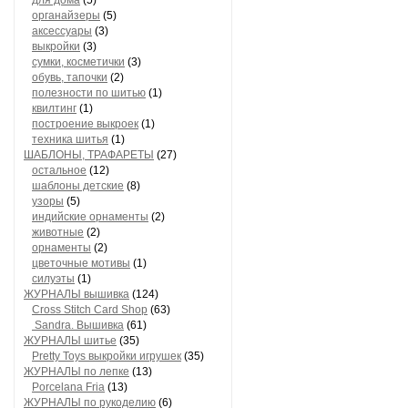
для дома
(5)
органайзеры
(5)
аксессуары
(3)
выкройки
(3)
сумки, косметички
(3)
обувь, тапочки
(2)
полезности по шитью
(1)
квилтинг
(1)
построение выкроек
(1)
техника шитья
(1)
ШАБЛОНЫ, ТРАФАРЕТЫ
(27)
остальное
(12)
шаблоны детские
(8)
узоры
(5)
индийские орнаменты
(2)
животные
(2)
орнаменты
(2)
цветочные мотивы
(1)
силуэты
(1)
ЖУРНАЛЫ вышивка
(124)
Cross Stitch Card Shop
(63)
Sandra. Вышивка
(61)
ЖУРНАЛЫ шитье
(35)
Pretty Toys выкройки игрушек
(35)
ЖУРНАЛЫ по лепке
(13)
Porcelana Fria
(13)
ЖУРНАЛЫ по рукоделию
(6)