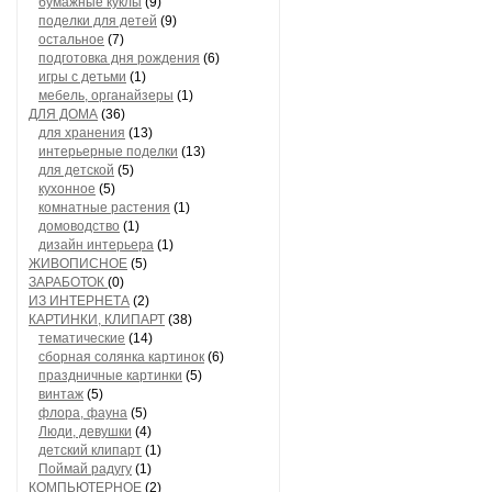
бумажные куклы
(9)
поделки для детей
(9)
остальное
(7)
подготовка дня рождения
(6)
игры с детьми
(1)
мебель, органайзеры
(1)
ДЛЯ ДОМА
(36)
для хранения
(13)
интерьерные поделки
(13)
для детской
(5)
кухонное
(5)
комнатные растения
(1)
домоводство
(1)
дизайн интерьера
(1)
ЖИВОПИСНОЕ
(5)
ЗАРАБОТОК
(0)
ИЗ ИНТЕРНЕТА
(2)
КАРТИНКИ, КЛИПАРТ
(38)
тематические
(14)
сборная солянка картинок
(6)
праздничные картинки
(5)
винтаж
(5)
флора, фауна
(5)
Люди, девушки
(4)
детский клипарт
(1)
Поймай радугу
(1)
КОМПЬЮТЕРНОЕ
(2)