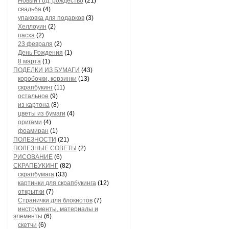
Новый Год, рождество
(21)
свадьба
(4)
упаковка для подарков
(3)
Хеллоуин
(2)
пасха
(2)
23 февраля
(2)
День Рождения
(1)
8 марта
(1)
ПОДЕЛКИ ИЗ БУМАГИ
(43)
коробочки, корзинки
(13)
скрапбукинг
(11)
остальное
(9)
из картона
(8)
цветы из бумаги
(4)
оригами
(4)
фоамиран
(1)
ПОЛЕЗНОСТИ
(21)
ПОЛЕЗНЫЕ СОВЕТЫ
(2)
РИСОВАНИЕ
(6)
СКРАПБУКИНГ
(82)
скрапбумага
(33)
картинки для скрапбукинга
(12)
открытки
(7)
Странички для блокнотов
(7)
инструменты, материалы и
элементы
(6)
скетчи
(6)