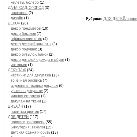
жилеты, болеро
(1)
ДАЧА, САД, ОГОРОД
(3)
полезное
(2)
дизайн
(1)
Рубрики:
ДЛЯ ДЕТЕЙ/пропис
ДЕКОР
(28)
декор предметов
(10)
декор бокалов
(7)
оформление стен
(4)
декор детской комнаты
(3)
декор подушек
(3)
декор бутылок, банок
(2)
декор детской одежды и обуви
(1)
интерьер
(1)
ДЕКУПАЖ
(24)
картинки для декупажа
(13)
точечная роспись
(7)
изделия в технике декупаж
(6)
уроки по декупажу
(2)
яичная скорлупа
(1)
декупаж на ткани
(1)
ДИЗАЙН
(17)
палитры цветов
(17)
ДЛЯ ДЕТЕЙ
(117)
прописи, раскраски
(55)
бижутерия, заколки
(15)
детская одежа и обувь
(13)