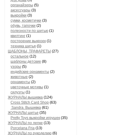
для дома
(5)
органайзеры
(5)
аксессуары
(3)
выкройки
(3)
сумки, косметички
(3)
обувь, тапочки
(2)
полезности по шитью
(1)
квилтинг
(1)
построение выкроек
(1)
техника шитья
(1)
ШАБЛОНЫ, ТРАФАРЕТЫ
(27)
остальное
(12)
шаблоны детские
(8)
узоры
(5)
индийские орнаменты
(2)
животные
(2)
орнаменты
(2)
цветочные мотивы
(1)
силуэты
(1)
ЖУРНАЛЫ вышивка
(124)
Cross Stitch Card Shop
(63)
Sandra. Вышивка
(61)
ЖУРНАЛЫ шитье
(35)
Pretty Toys выкройки игрушек
(35)
ЖУРНАЛЫ по лепке
(13)
Porcelana Fria
(13)
ЖУРНАЛЫ по рукоделию
(6)