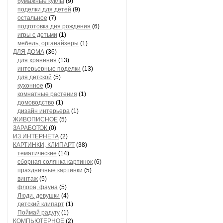
бумажные куклы
(9)
поделки для детей
(9)
остальное
(7)
подготовка дня рождения
(6)
игры с детьми
(1)
мебель, органайзеры
(1)
ДЛЯ ДОМА
(36)
для хранения
(13)
интерьерные поделки
(13)
для детской
(5)
кухонное
(5)
комнатные растения
(1)
домоводство
(1)
дизайн интерьера
(1)
ЖИВОПИСНОЕ
(5)
ЗАРАБОТОК
(0)
ИЗ ИНТЕРНЕТА
(2)
КАРТИНКИ, КЛИПАРТ
(38)
тематические
(14)
сборная солянка картинок
(6)
праздничные картинки
(5)
винтаж
(5)
флора, фауна
(5)
Люди, девушки
(4)
детский клипарт
(1)
Поймай радугу
(1)
КОМПЬЮТЕРНОЕ
(2)