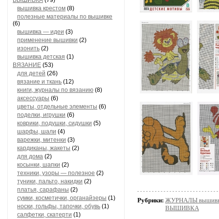
ВЫШИВКА
(79)
вышивка крестом
(8)
полезные материалы по вышивке
(6)
вышивка — идеи
(3)
применение вышивки
(2)
изонить
(2)
вышивка детская
(1)
ВЯЗАНИЕ
(53)
для детей
(26)
вязание и ткань
(12)
книги, журналы по вязанию
(8)
аксессуары
(6)
цветы, отдельные элементы
(6)
поделки, игрушки
(6)
коврики, подушки, сидушки
(5)
шарфы, шали
(4)
варежки, митенки
(3)
кардиканы, жакеты
(2)
для дома
(2)
косынки, шапки
(2)
техники, узоры — полезное
(2)
туники, пальто, накидки
(2)
платья, сарафаны
(2)
сумки, косметички, органайзеры
(1)
Рубрики:
ЖУРНАЛЫ вышивка
носки, гольфы, тапочки, обувь
(1)
ВЫШИВКА
салфетки, скатерти
(1)