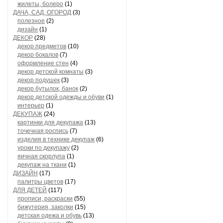
жилеты, болеро
(1)
ДАЧА, САД, ОГОРОД
(3)
полезное
(2)
дизайн
(1)
ДЕКОР
(28)
декор предметов
(10)
декор бокалов
(7)
оформление стен
(4)
декор детской комнаты
(3)
декор подушек
(3)
декор бутылок, банок
(2)
декор детской одежды и обуви
(1)
интерьер
(1)
ДЕКУПАЖ
(24)
картинки для декупажа
(13)
точечная роспись
(7)
изделия в технике декупаж
(6)
уроки по декупажу
(2)
яичная скорлупа
(1)
декупаж на ткани
(1)
ДИЗАЙН
(17)
палитры цветов
(17)
ДЛЯ ДЕТЕЙ
(117)
прописи, раскраски
(55)
бижутерия, заколки
(15)
детская одежа и обувь
(13)