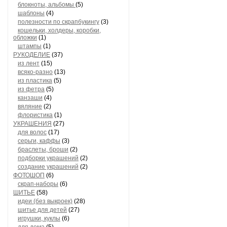
блокноты, альбомы
(5)
шаблоны
(4)
полезности по скрапбукингу
(3)
кошельки, холдеры, коробки,
обложки
(1)
штампы
(1)
РУКОДЕЛИЕ
(37)
из лент
(15)
всяко-разно
(13)
из пластика
(5)
из фетра
(5)
канзаши
(4)
вяляние
(2)
флористика
(1)
УКРАШЕНИЯ
(27)
для волос
(17)
серьги, каффы
(3)
браслеты, броши
(2)
подборки украшений
(2)
создание украшений
(2)
ФОТОШОП
(6)
скрап-наборы
(6)
ШИТЬЕ
(58)
идеи (без выкроек)
(28)
шитье для детей
(27)
игрушки, куклы
(6)