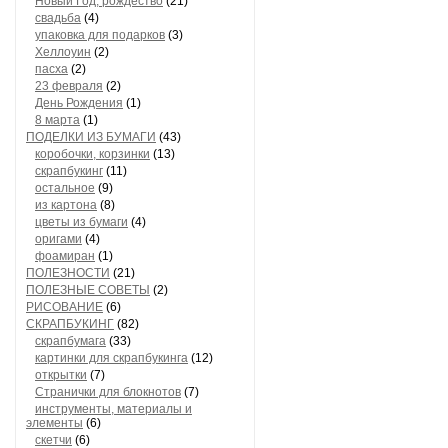
Новый Год, рождество
(21)
свадьба
(4)
упаковка для подарков
(3)
Хеллоуин
(2)
пасха
(2)
23 февраля
(2)
День Рождения
(1)
8 марта
(1)
ПОДЕЛКИ ИЗ БУМАГИ
(43)
коробочки, корзинки
(13)
скрапбукинг
(11)
остальное
(9)
из картона
(8)
цветы из бумаги
(4)
оригами
(4)
фоамиран
(1)
ПОЛЕЗНОСТИ
(21)
ПОЛЕЗНЫЕ СОВЕТЫ
(2)
РИСОВАНИЕ
(6)
СКРАПБУКИНГ
(82)
скрапбумага
(33)
картинки для скрапбукинга
(12)
открытки
(7)
Странички для блокнотов
(7)
инструменты, материалы и
элементы
(6)
скетчи
(6)