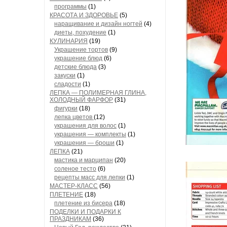
программы
(1)
КРАСОТА И ЗДОРОВЬЕ
(5)
наращивание и дизайн ногтей
(4)
диеты, похудение
(1)
КУЛИНАРИЯ
(19)
Украшение тортов
(9)
украшение блюд
(6)
детские блюда
(3)
закуски
(1)
сладости
(1)
ЛЕПКА — ПОЛИМЕРНАЯ ГЛИНА,
ХОЛОДНЫЙ ФАРФОР
(31)
фигурки
(18)
лепка цветов
(12)
украшения для волос
(1)
украшения — комплекты
(1)
украшения — броши
(1)
ЛЕПКА
(21)
мастика и марципан
(20)
соленое тесто
(6)
рецепты масс для лепки
(1)
МАСТЕР-КЛАСС
(56)
ПЛЕТЕНИЕ
(18)
плетение из бисера
(18)
ПОДЕЛКИ И ПОДАРКИ К
ПРАЗДНИКАМ
(36)