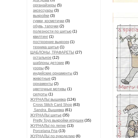
для дома
(5)
органайзеры
(5)
аксессуары
(3)
выкройки
(3)
сумки, косметички
(3)
обувь, тапочки
(2)
полезности по шитью
(1)
квилтинг
(1)
построение выкроек
(1)
техника шитья
(1)
ШАБЛОНЫ, ТРАФАРЕТЫ
(27)
остальное
(12)
шаблоны детские
(8)
узоры
(5)
индийские орнаменты
(2)
животные
(2)
орнаменты
(2)
цветочные мотивы
(1)
силуэты
(1)
ЖУРНАЛЫ вышивка
(124)
Cross Stitch Card Shop
(63)
Sandra. Вышивка
(61)
ЖУРНАЛЫ шитье
(35)
Pretty Toys выкройки игрушек
(35)
ЖУРНАЛЫ по лепке
(13)
Porcelana Fria
(13)
ЖУРНАЛЫ по рукоделию
(6)