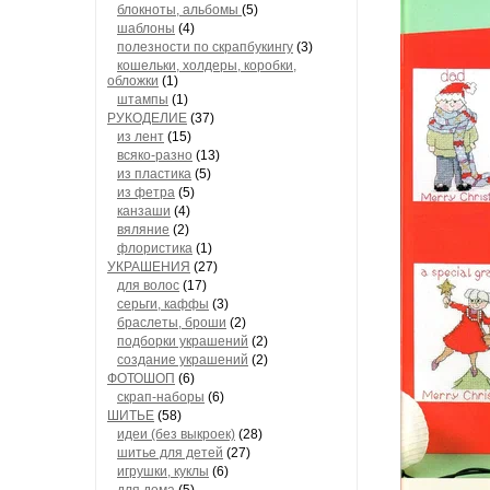
блокноты, альбомы
(5)
шаблоны
(4)
полезности по скрапбукингу
(3)
кошельки, холдеры, коробки,
обложки
(1)
штампы
(1)
РУКОДЕЛИЕ
(37)
из лент
(15)
всяко-разно
(13)
из пластика
(5)
из фетра
(5)
канзаши
(4)
вяляние
(2)
флористика
(1)
УКРАШЕНИЯ
(27)
для волос
(17)
серьги, каффы
(3)
браслеты, броши
(2)
подборки украшений
(2)
создание украшений
(2)
ФОТОШОП
(6)
скрап-наборы
(6)
ШИТЬЕ
(58)
идеи (без выкроек)
(28)
шитье для детей
(27)
игрушки, куклы
(6)