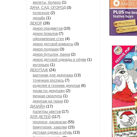
жилеты, болеро
(1)
ДАЧА, САД, ОГОРОД
(3)
полезное
(2)
дизайн
(1)
ДЕКОР
(28)
декор предметов
(10)
декор бокалов
(7)
оформление стен
(4)
декор детской комнаты
(3)
декор подушек
(3)
декор бутылок, банок
(2)
декор детской одежды и обуви
(1)
интерьер
(1)
ДЕКУПАЖ
(24)
картинки для декупажа
(13)
точечная роспись
(7)
изделия в технике декупаж
(6)
уроки по декупажу
(2)
яичная скорлупа
(1)
декупаж на ткани
(1)
ДИЗАЙН
(17)
палитры цветов
(17)
ДЛЯ ДЕТЕЙ
(117)
прописи, раскраски
(55)
бижутерия, заколки
(15)
детская одежа и обувь
(13)