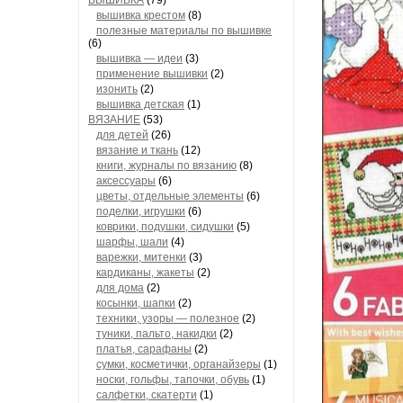
ВЫШИВКА
(79)
вышивка крестом
(8)
полезные материалы по вышивке
(6)
вышивка — идеи
(3)
применение вышивки
(2)
изонить
(2)
вышивка детская
(1)
ВЯЗАНИЕ
(53)
для детей
(26)
вязание и ткань
(12)
книги, журналы по вязанию
(8)
аксессуары
(6)
цветы, отдельные элементы
(6)
поделки, игрушки
(6)
коврики, подушки, сидушки
(5)
шарфы, шали
(4)
варежки, митенки
(3)
кардиканы, жакеты
(2)
для дома
(2)
косынки, шапки
(2)
техники, узоры — полезное
(2)
туники, пальто, накидки
(2)
платья, сарафаны
(2)
сумки, косметички, органайзеры
(1)
носки, гольфы, тапочки, обувь
(1)
салфетки, скатерти
(1)