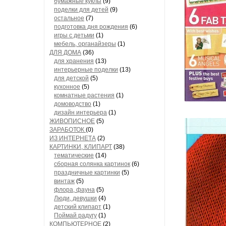
бумажные куклы
(9)
поделки для детей
(9)
остальное
(7)
подготовка дня рождения
(6)
игры с детьми
(1)
мебель, органайзеры
(1)
ДЛЯ ДОМА
(36)
для хранения
(13)
интерьерные поделки
(13)
для детской
(5)
кухонное
(5)
комнатные растения
(1)
домоводство
(1)
дизайн интерьера
(1)
ЖИВОПИСНОЕ
(5)
ЗАРАБОТОК
(0)
ИЗ ИНТЕРНЕТА
(2)
КАРТИНКИ, КЛИПАРТ
(38)
тематические
(14)
сборная солянка картинок
(6)
праздничные картинки
(5)
винтаж
(5)
флора, фауна
(5)
Люди, девушки
(4)
детский клипарт
(1)
Поймай радугу
(1)
КОМПЬЮТЕРНОЕ
(2)