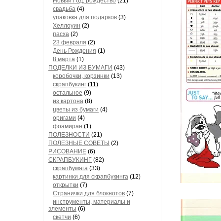
Новый Год, рождество
(21)
свадьба
(4)
упаковка для подарков
(3)
Хеллоуин
(2)
пасха
(2)
23 февраля
(2)
День Рождения
(1)
8 марта
(1)
ПОДЕЛКИ ИЗ БУМАГИ
(43)
коробочки, корзинки
(13)
скрапбукинг
(11)
остальное
(9)
из картона
(8)
цветы из бумаги
(4)
оригами
(4)
фоамиран
(1)
ПОЛЕЗНОСТИ
(21)
ПОЛЕЗНЫЕ СОВЕТЫ
(2)
РИСОВАНИЕ
(6)
СКРАПБУКИНГ
(82)
скрапбумага
(33)
картинки для скрапбукинга
(12)
открытки
(7)
Странички для блокнотов
(7)
инструменты, материалы и
элементы
(6)
скетчи
(6)