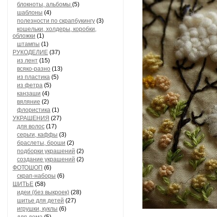
блокноты, альбомы
(5)
шаблоны
(4)
полезности по скрапбукингу
(3)
кошельки, холдеры, коробки,
обложки
(1)
штампы
(1)
РУКОДЕЛИЕ
(37)
из лент
(15)
всяко-разно
(13)
из пластика
(5)
из фетра
(5)
канзаши
(4)
вяляние
(2)
флористика
(1)
УКРАШЕНИЯ
(27)
для волос
(17)
серьги, каффы
(3)
браслеты, броши
(2)
подборки украшений
(2)
создание украшений
(2)
ФОТОШОП
(6)
скрап-наборы
(6)
ШИТЬЕ
(58)
идеи (без выкроек)
(28)
шитье для детей
(27)
игрушки, куклы
(6)