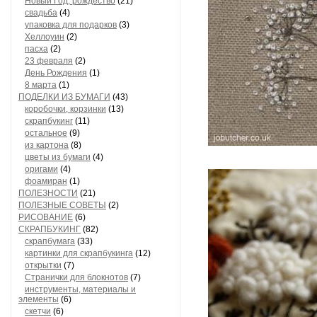
Новый Год, рождество
(21)
свадьба
(4)
упаковка для подарков
(3)
Хеллоуин
(2)
пасха
(2)
23 февраля
(2)
День Рождения
(1)
8 марта
(1)
ПОДЕЛКИ ИЗ БУМАГИ
(43)
коробочки, корзинки
(13)
скрапбукинг
(11)
остальное
(9)
из картона
(8)
цветы из бумаги
(4)
оригами
(4)
фоамиран
(1)
ПОЛЕЗНОСТИ
(21)
ПОЛЕЗНЫЕ СОВЕТЫ
(2)
РИСОВАНИЕ
(6)
СКРАПБУКИНГ
(82)
скрапбумага
(33)
картинки для скрапбукинга
(12)
открытки
(7)
Странички для блокнотов
(7)
инструменты, материалы и
элементы
(6)
скетчи
(6)