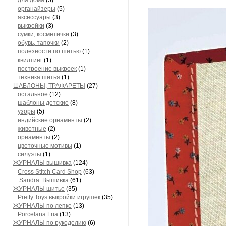
для дома
(5)
органайзеры
(5)
аксессуары
(3)
выкройки
(3)
сумки, косметички
(3)
обувь, тапочки
(2)
полезности по шитью
(1)
квилтинг
(1)
построение выкроек
(1)
техника шитья
(1)
ШАБЛОНЫ, ТРАФАРЕТЫ
(27)
остальное
(12)
шаблоны детские
(8)
узоры
(5)
индийские орнаменты
(2)
животные
(2)
орнаменты
(2)
цветочные мотивы
(1)
силуэты
(1)
ЖУРНАЛЫ вышивка
(124)
Cross Stitch Card Shop
(63)
Sandra. Вышивка
(61)
ЖУРНАЛЫ шитье
(35)
Pretty Toys выкройки игрушек
(35)
ЖУРНАЛЫ по лепке
(13)
Porcelana Fria
(13)
ЖУРНАЛЫ по рукоделию
(6)