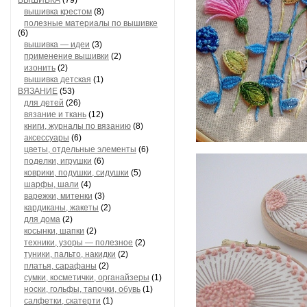
ВЫШИВКА
(79)
вышивка крестом
(8)
полезные материалы по вышивке
(6)
вышивка — идеи
(3)
применение вышивки
(2)
изонить
(2)
вышивка детская
(1)
ВЯЗАНИЕ
(53)
для детей
(26)
вязание и ткань
(12)
книги, журналы по вязанию
(8)
аксессуары
(6)
цветы, отдельные элементы
(6)
поделки, игрушки
(6)
коврики, подушки, сидушки
(5)
шарфы, шали
(4)
варежки, митенки
(3)
кардиканы, жакеты
(2)
для дома
(2)
косынки, шапки
(2)
техники, узоры — полезное
(2)
туники, пальто, накидки
(2)
платья, сарафаны
(2)
сумки, косметички, органайзеры
(1)
носки, гольфы, тапочки, обувь
(1)
салфетки, скатерти
(1)