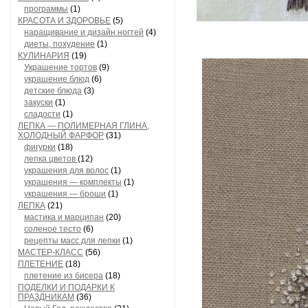
программы
(1)
КРАСОТА И ЗДОРОВЬЕ
(5)
наращивание и дизайн ногтей
(4)
диеты, похудение
(1)
КУЛИНАРИЯ
(19)
Украшение тортов
(9)
украшение блюд
(6)
детские блюда
(3)
закуски
(1)
сладости
(1)
ЛЕПКА — ПОЛИМЕРНАЯ ГЛИНА,
ХОЛОДНЫЙ ФАРФОР
(31)
фигурки
(18)
лепка цветов
(12)
украшения для волос
(1)
украшения — комплекты
(1)
украшения — броши
(1)
ЛЕПКА
(21)
мастика и марципан
(20)
соленое тесто
(6)
рецепты масс для лепки
(1)
МАСТЕР-КЛАСС
(56)
ПЛЕТЕНИЕ
(18)
плетение из бисера
(18)
ПОДЕЛКИ И ПОДАРКИ К
ПРАЗДНИКАМ
(36)