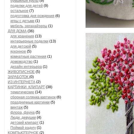
бумажные куклы
(9)
поделки для детей
(9)
остальное
(7)
подготовка дня рождения
(6)
игры с детьми
(1)
мебель, органайзеры
(1)
ДЛЯ ДОМА
(36)
для хранения
(13)
интерьерные поделки
(13)
для детской
(5)
кухонное
(5)
комнатные растения
(1)
домоводство
(1)
дизайн интерьера
(1)
ЖИВОПИСНОЕ
(5)
ЗАРАБОТОК
(0)
ИЗ ИНТЕРНЕТА
(2)
КАРТИНКИ, КЛИПАРТ
(38)
тематические
(14)
сборная солянка картинок
(6)
праздничные картинки
(5)
винтаж
(5)
флора, фауна
(5)
Люди, девушки
(4)
детский клипарт
(1)
Поймай радугу
(1)
КОМПЬЮТЕРНОЕ
(2)