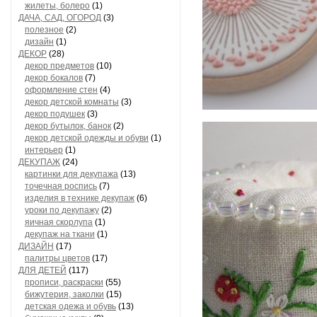
жилеты, болеро
(1)
ДАЧА, САД, ОГОРОД
(3)
полезное
(2)
дизайн
(1)
ДЕКОР
(28)
декор предметов
(10)
декор бокалов
(7)
оформление стен
(4)
декор детской комнаты
(3)
декор подушек
(3)
декор бутылок, банок
(2)
декор детской одежды и обуви
(1)
интерьер
(1)
ДЕКУПАЖ
(24)
картинки для декупажа
(13)
точечная роспись
(7)
изделия в технике декупаж
(6)
уроки по декупажу
(2)
яичная скорлупа
(1)
декупаж на ткани
(1)
ДИЗАЙН
(17)
палитры цветов
(17)
ДЛЯ ДЕТЕЙ
(117)
прописи, раскраски
(55)
бижутерия, заколки
(15)
детская одежа и обувь
(13)