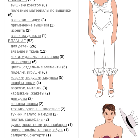
ВЫШИВКА
(79)
вышивка крестом
(8)
полезные материалы по вышивке
(6)
вышивка — идеи
(3)
применение вышивки
(2)
изонить
(2)
вышивка детская
(1)
ВЯЗАНИЕ
(53)
для детей
(26)
вязание и ткань
(12)
книги, журналы по вязанию
(8)
аксессуары
(6)
цветы, отдельные элементы
(6)
поделки, игрушки
(6)
коврики, подушки, сидушки
(5)
шарфы, шали
(4)
варежки, митенки
(3)
кардиканы, жакеты
(2)
для дома
(2)
косынки, шапки
(2)
техники, узоры — полезное
(2)
туники, пальто, накидки
(2)
платья, сарафаны
(2)
сумки, косметички, органайзеры
(1)
носки, гольфы, тапочки, обувь
(1)
салфетки, скатерти
(1)