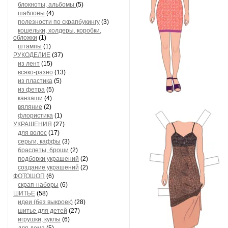
блокноты, альбомы
(5)
шаблоны
(4)
полезности по скрапбукингу
(3)
кошельки, холдеры, коробки,
обложки
(1)
штампы
(1)
РУКОДЕЛИЕ
(37)
из лент
(15)
всяко-разно
(13)
из пластика
(5)
из фетра
(5)
канзаши
(4)
вяляние
(2)
флористика
(1)
УКРАШЕНИЯ
(27)
для волос
(17)
серьги, каффы
(3)
браслеты, броши
(2)
подборки украшений
(2)
создание украшений
(2)
ФОТОШОП
(6)
скрап-наборы
(6)
ШИТЬЕ
(58)
идеи (без выкроек)
(28)
шитье для детей
(27)
игрушки, куклы
(6)