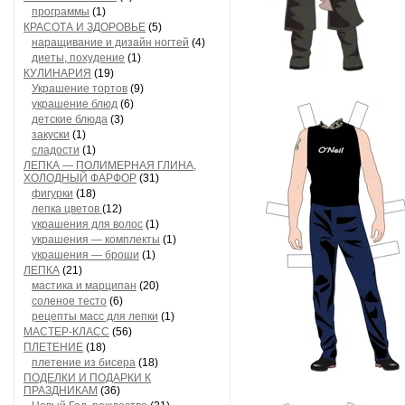
программы
(1)
КРАСОТА И ЗДОРОВЬЕ
(5)
наращивание и дизайн ногтей
(4)
диеты, похудение
(1)
КУЛИНАРИЯ
(19)
Украшение тортов
(9)
украшение блюд
(6)
детские блюда
(3)
закуски
(1)
сладости
(1)
ЛЕПКА — ПОЛИМЕРНАЯ ГЛИНА,
ХОЛОДНЫЙ ФАРФОР
(31)
фигурки
(18)
лепка цветов
(12)
украшения для волос
(1)
украшения — комплекты
(1)
украшения — броши
(1)
ЛЕПКА
(21)
мастика и марципан
(20)
соленое тесто
(6)
рецепты масс для лепки
(1)
МАСТЕР-КЛАСС
(56)
ПЛЕТЕНИЕ
(18)
плетение из бисера
(18)
ПОДЕЛКИ И ПОДАРКИ К
ПРАЗДНИКАМ
(36)