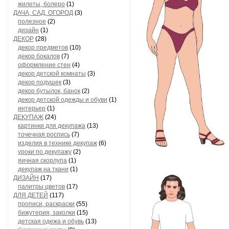
жилеты, болеро
(1)
ДАЧА, САД, ОГОРОД
(3)
полезное
(2)
дизайн
(1)
ДЕКОР
(28)
декор предметов
(10)
декор бокалов
(7)
оформление стен
(4)
декор детской комнаты
(3)
декор подушек
(3)
декор бутылок, банок
(2)
декор детской одежды и обуви
(1)
интерьер
(1)
ДЕКУПАЖ
(24)
картинки для декупажа
(13)
точечная роспись
(7)
изделия в технике декупаж
(6)
уроки по декупажу
(2)
яичная скорлупа
(1)
декупаж на ткани
(1)
ДИЗАЙН
(17)
палитры цветов
(17)
ДЛЯ ДЕТЕЙ
(117)
прописи, раскраски
(55)
бижутерия, заколки
(15)
детская одежа и обувь
(13)