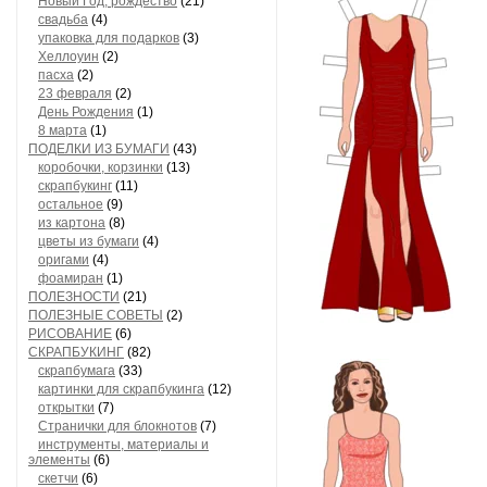
Новый Год, рождество
(21)
свадьба
(4)
упаковка для подарков
(3)
Хеллоуин
(2)
пасха
(2)
23 февраля
(2)
День Рождения
(1)
8 марта
(1)
ПОДЕЛКИ ИЗ БУМАГИ
(43)
коробочки, корзинки
(13)
скрапбукинг
(11)
остальное
(9)
из картона
(8)
цветы из бумаги
(4)
оригами
(4)
фоамиран
(1)
ПОЛЕЗНОСТИ
(21)
ПОЛЕЗНЫЕ СОВЕТЫ
(2)
РИСОВАНИЕ
(6)
СКРАПБУКИНГ
(82)
скрапбумага
(33)
картинки для скрапбукинга
(12)
открытки
(7)
Странички для блокнотов
(7)
инструменты, материалы и
элементы
(6)
скетчи
(6)