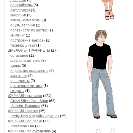
для дома
(5)
органайзеры
(5)
аксессуары
(3)
выкройки
(3)
сумки, косметички
(3)
обувь, тапочки
(2)
полезности по шитью
(1)
квилтинг
(1)
построение выкроек
(1)
техника шитья
(1)
ШАБЛОНЫ, ТРАФАРЕТЫ
(27)
остальное
(12)
шаблоны детские
(8)
узоры
(5)
индийские орнаменты
(2)
животные
(2)
орнаменты
(2)
цветочные мотивы
(1)
силуэты
(1)
ЖУРНАЛЫ вышивка
(124)
Cross Stitch Card Shop
(63)
Sandra. Вышивка
(61)
ЖУРНАЛЫ шитье
(35)
Pretty Toys выкройки игрушек
(35)
ЖУРНАЛЫ по лепке
(13)
Porcelana Fria
(13)
ЖУРНАЛЫ по рукоделию
(6)