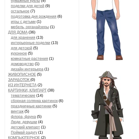
бумажные куклы
(9)
поделки для детей
(9)
остальное
(7)
подготовка дня рождения
(6)
игры с детьми
(1)
мебель, органайзеры
(1)
ДЛЯ ДОМА
(36)
для хранения
(13)
интерьерные поделки
(13)
для детской
(5)
кухонное
(5)
комнатные растения
(1)
домоводство
(1)
дизайн интерьера
(1)
ЖИВОПИСНОЕ
(5)
ЗАРАБОТОК
(0)
ИЗ ИНТЕРНЕТА
(2)
КАРТИНКИ, КЛИПАРТ
(38)
тематические
(14)
сборная солянка картинок
(6)
праздничные картинки
(5)
винтаж
(5)
флора, фауна
(5)
Люди, девушки
(4)
детский клипарт
(1)
Поймай радугу
(1)
КОМПЬЮТЕРНОЕ
(2)