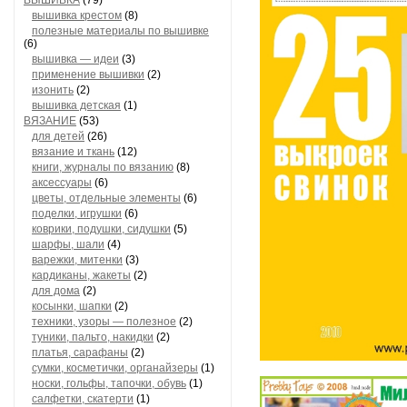
ВЫШИВКА
(79)
вышивка крестом
(8)
полезные материалы по вышивке
(6)
вышивка — идеи
(3)
применение вышивки
(2)
изонить
(2)
вышивка детская
(1)
ВЯЗАНИЕ
(53)
для детей
(26)
вязание и ткань
(12)
книги, журналы по вязанию
(8)
аксессуары
(6)
цветы, отдельные элементы
(6)
поделки, игрушки
(6)
коврики, подушки, сидушки
(5)
шарфы, шали
(4)
варежки, митенки
(3)
кардиканы, жакеты
(2)
для дома
(2)
косынки, шапки
(2)
техники, узоры — полезное
(2)
туники, пальто, накидки
(2)
платья, сарафаны
(2)
сумки, косметички, органайзеры
(1)
носки, гольфы, тапочки, обувь
(1)
салфетки, скатерти
(1)