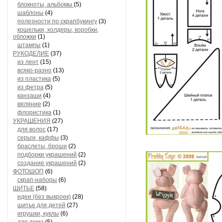
блокноты, альбомы
(5)
шаблоны
(4)
полезности по скрапбукингу
(3)
кошельки, холдеры, коробки,
обложки
(1)
штампы
(1)
РУКОДЕЛИЕ
(37)
из лент
(15)
всяко-разно
(13)
из пластика
(5)
из фетра
(5)
канзаши
(4)
вяляние
(2)
флористика
(1)
УКРАШЕНИЯ
(27)
для волос
(17)
серьги, каффы
(3)
браслеты, броши
(2)
подборки украшений
(2)
создание украшений
(2)
ФОТОШОП
(6)
скрап-наборы
(6)
ШИТЬЕ
(58)
идеи (без выкроек)
(28)
шитье для детей
(27)
игрушки, куклы
(6)