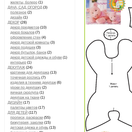
жилеты, болеро
(1)
ДАЧА, САД, ОГОРОД
(3)
полезное
(2)
дизайн
(1)
ДЕКОР
(28)
декор предметов
(10)
декор бокалов
(7)
оформление стен
(4)
декор детской комнаты
(3)
декор подушек
(3)
декор бутылок, банок
(2)
декор детской одежды и обуви
(1)
интерьер
(1)
ДЕКУПАЖ
(24)
картинки для декупажа
(13)
точечная роспись
(7)
изделия в технике декупаж
(6)
уроки по декупажу
(2)
яичная скорлупа
(1)
декупаж на ткани
(1)
ДИЗАЙН
(17)
палитры цветов
(17)
ДЛЯ ДЕТЕЙ
(117)
прописи, раскраски
(55)
бижутерия, заколки
(15)
детская одежа и обувь
(13)