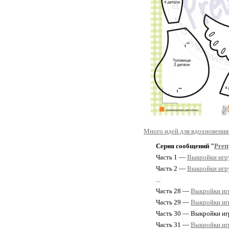
Много идей для вдохновения 
Серия сообщений "
Pret
Часть 1 —
Выкройки игру
Часть 2 —
Выкройки игру
...
Часть 28 —
Выкройки игр
Часть 29 —
Выкройки игр
Часть 30 — Выкройки игр
Часть 31 —
Выкройки игр