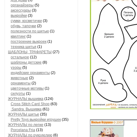
для дома
(5)
органайзеры
(5)
аксессуары
(3)
выкройки
(3)
сумки, косметички
(3)
обувь, тапочки
(2)
полезности по шитью
(1)
квилтинг
(1)
построение выкроек
(1)
техника шитья
(1)
ШАБЛОНЫ, ТРАФАРЕТЫ
(27)
остальное
(12)
шаблоны детские
(8)
узоры
(5)
индийские орнаменты
(2)
животные
(2)
орнаменты
(2)
цветочные мотивы
(1)
силуэты
(1)
ЖУРНАЛЫ вышивка
(124)
Cross Stitch Card Shop
(63)
Sandra. Вышивка
(61)
ЖУРНАЛЫ шитье
(35)
Pretty Toys выкройки игрушек
(35)
ЖУРНАЛЫ по лепке
(13)
Porcelana Fria
(13)
ЖУРНАЛЫ по рукоделию
(6)