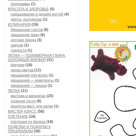
программы
(1)
КРАСОТА И ЗДОРОВЬЕ
(5)
наращивание и дизайн ногтей
(4)
диеты, похудение
(1)
КУЛИНАРИЯ
(19)
Украшение тортов
(9)
украшение блюд
(6)
детские блюда
(3)
закуски
(1)
сладости
(1)
ЛЕПКА — ПОЛИМЕРНАЯ ГЛИНА,
ХОЛОДНЫЙ ФАРФОР
(31)
фигурки
(18)
лепка цветов
(12)
украшения для волос
(1)
украшения — комплекты
(1)
украшения — броши
(1)
ЛЕПКА
(21)
мастика и марципан
(20)
соленое тесто
(6)
рецепты масс для лепки
(1)
МАСТЕР-КЛАСС
(56)
ПЛЕТЕНИЕ
(18)
плетение из бисера
(18)
ПОДЕЛКИ И ПОДАРКИ К
ПРАЗДНИКАМ
(36)