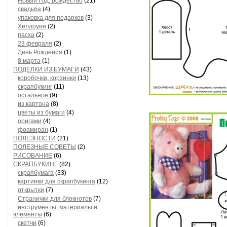
Новый Год, рождество
(21)
свадьба
(4)
упаковка для подарков
(3)
Хеллоуин
(2)
пасха
(2)
23 февраля
(2)
День Рождения
(1)
8 марта
(1)
ПОДЕЛКИ ИЗ БУМАГИ
(43)
коробочки, корзинки
(13)
скрапбукинг
(11)
остальное
(9)
из картона
(8)
цветы из бумаги
(4)
оригами
(4)
фоамиран
(1)
ПОЛЕЗНОСТИ
(21)
ПОЛЕЗНЫЕ СОВЕТЫ
(2)
РИСОВАНИЕ
(6)
СКРАПБУКИНГ
(82)
скрапбумага
(33)
картинки для скрапбукинга
(12)
открытки
(7)
Странички для блокнотов
(7)
инструменты, материалы и
элементы
(6)
скетчи
(6)