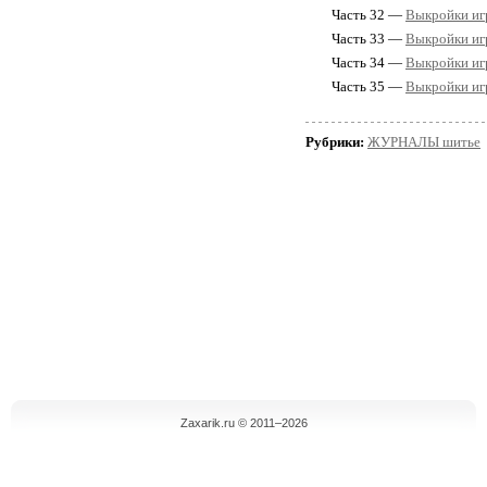
Часть 32 —
Выкройки игр
Часть 33 —
Выкройки игр
Часть 34 —
Выкройки игр
Часть 35 —
Выкройки игр
Рубрики:
ЖУРНАЛЫ шитье
Zaxarik.ru © 2011–2026