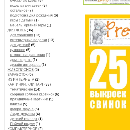
бумажные куклы
(9)
поделки для детей
(9)
остальное
(7)
подготовка дня рождения
(6)
игры с детьми
(1)
мебель, органайзеры
(1)
ДЛЯ ДОМА
(36)
для хранения
(13)
интерьерные поделки
(13)
для детской
(5)
кухонное
(5)
комнатные растения
(1)
домоводство
(1)
дизайн интерьера
(1)
ЖИВОПИСНОЕ
(5)
ЗАРАБОТОК
(0)
ИЗ ИНТЕРНЕТА
(2)
КАРТИНКИ, КЛИПАРТ
(38)
тематические
(14)
сборная солянка картинок
(6)
праздничные картинки
(5)
винтаж
(5)
флора, фауна
(5)
Люди, девушки
(4)
детский клипарт
(1)
Поймай радугу
(1)
КОМПЬЮТЕРНОЕ
(2)