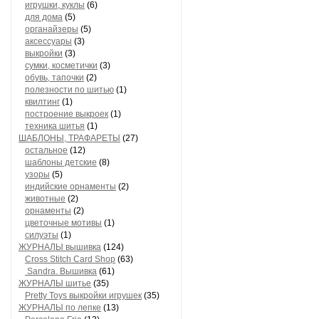
игрушки, куклы
(6)
для дома
(5)
органайзеры
(5)
аксессуары
(3)
выкройки
(3)
сумки, косметички
(3)
обувь, тапочки
(2)
полезности по шитью
(1)
квилтинг
(1)
построение выкроек
(1)
техника шитья
(1)
ШАБЛОНЫ, ТРАФАРЕТЫ
(27)
остальное
(12)
шаблоны детские
(8)
узоры
(5)
индийские орнаменты
(2)
животные
(2)
орнаменты
(2)
цветочные мотивы
(1)
силуэты
(1)
ЖУРНАЛЫ вышивка
(124)
Cross Stitch Card Shop
(63)
Sandra. Вышивка
(61)
ЖУРНАЛЫ шитье
(35)
Pretty Toys выкройки игрушек
(35)
ЖУРНАЛЫ по лепке
(13)