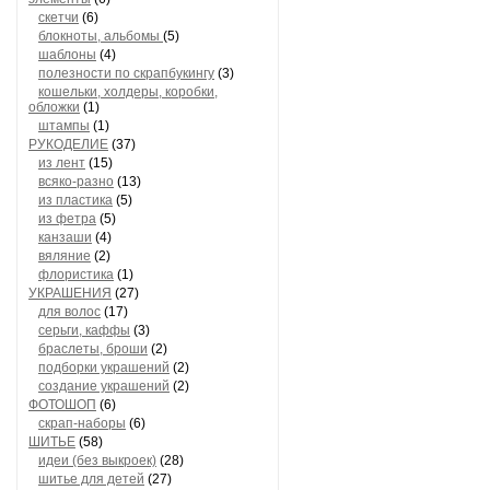
скетчи
(6)
блокноты, альбомы
(5)
шаблоны
(4)
полезности по скрапбукингу
(3)
кошельки, холдеры, коробки,
обложки
(1)
штампы
(1)
РУКОДЕЛИЕ
(37)
из лент
(15)
всяко-разно
(13)
из пластика
(5)
из фетра
(5)
канзаши
(4)
вяляние
(2)
флористика
(1)
УКРАШЕНИЯ
(27)
для волос
(17)
серьги, каффы
(3)
браслеты, броши
(2)
подборки украшений
(2)
создание украшений
(2)
ФОТОШОП
(6)
скрап-наборы
(6)
ШИТЬЕ
(58)
идеи (без выкроек)
(28)
шитье для детей
(27)