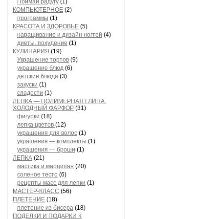
Поймай радугу
(1)
КОМПЬЮТЕРНОЕ
(2)
программы
(1)
КРАСОТА И ЗДОРОВЬЕ
(5)
наращивание и дизайн ногтей
(4)
диеты, похудение
(1)
КУЛИНАРИЯ
(19)
Украшение тортов
(9)
украшение блюд
(6)
детские блюда
(3)
закуски
(1)
сладости
(1)
ЛЕПКА — ПОЛИМЕРНАЯ ГЛИНА,
ХОЛОДНЫЙ ФАРФОР
(31)
фигурки
(18)
лепка цветов
(12)
украшения для волос
(1)
украшения — комплекты
(1)
украшения — броши
(1)
ЛЕПКА
(21)
мастика и марципан
(20)
соленое тесто
(6)
рецепты масс для лепки
(1)
МАСТЕР-КЛАСС
(56)
ПЛЕТЕНИЕ
(18)
плетение из бисера
(18)
ПОДЕЛКИ И ПОДАРКИ К