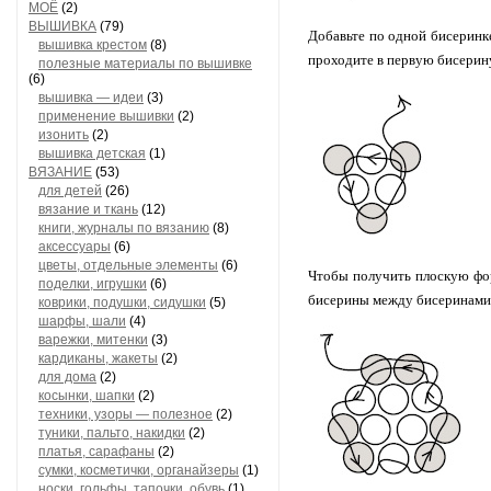
МОЁ
(2)
ВЫШИВКА
(79)
Добавьте по одной бисеринк
вышивка крестом
(8)
проходите в первую бисерин
полезные материалы по вышивке
(6)
вышивка — идеи
(3)
применение вышивки
(2)
изонить
(2)
вышивка детская
(1)
ВЯЗАНИЕ
(53)
для детей
(26)
вязание и ткань
(12)
книги, журналы по вязанию
(8)
аксессуары
(6)
цветы, отдельные элементы
(6)
Чтобы получить плоскую фор
поделки, игрушки
(6)
бисерины между бисеринами
коврики, подушки, сидушки
(5)
шарфы, шали
(4)
варежки, митенки
(3)
кардиканы, жакеты
(2)
для дома
(2)
косынки, шапки
(2)
техники, узоры — полезное
(2)
туники, пальто, накидки
(2)
платья, сарафаны
(2)
сумки, косметички, органайзеры
(1)
носки, гольфы, тапочки, обувь
(1)