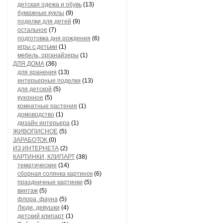
детская одежа и обувь
(13)
бумажные куклы
(9)
поделки для детей
(9)
остальное
(7)
подготовка дня рождения
(6)
игры с детьми
(1)
мебель, органайзеры
(1)
ДЛЯ ДОМА
(36)
для хранения
(13)
интерьерные поделки
(13)
для детской
(5)
кухонное
(5)
комнатные растения
(1)
домоводство
(1)
дизайн интерьера
(1)
ЖИВОПИСНОЕ
(5)
ЗАРАБОТОК
(0)
ИЗ ИНТЕРНЕТА
(2)
КАРТИНКИ, КЛИПАРТ
(38)
тематические
(14)
сборная солянка картинок
(6)
праздничные картинки
(5)
винтаж
(5)
флора, фауна
(5)
Люди, девушки
(4)
детский клипарт
(1)