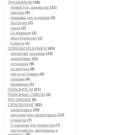
ПРАЗДНИКАМ
(36)
Новый Год, рождество
(21)
свадьба
(4)
упаковка для подарков
(3)
Хеллоуин
(2)
пасха
(2)
23 февраля
(2)
День Рождения
(1)
8 марта
(1)
ПОДЕЛКИ ИЗ БУМАГИ
(43)
коробочки, корзинки
(13)
скрапбукинг
(11)
остальное
(9)
из картона
(8)
цветы из бумаги
(4)
оригами
(4)
фоамиран
(1)
ПОЛЕЗНОСТИ
(21)
ПОЛЕЗНЫЕ СОВЕТЫ
(2)
РИСОВАНИЕ
(6)
СКРАПБУКИНГ
(82)
скрапбумага
(33)
картинки для скрапбукинга
(12)
открытки
(7)
Странички для блокнотов
(7)
инструменты, материалы и
элементы
(6)