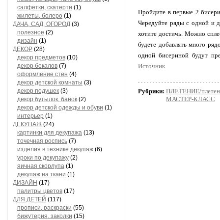
салфетки, скатерти
(1)
Пройдите в первые 2 бисери
жилеты, болеро
(1)
Чередуйте ряды с одной и д
ДАЧА, САД, ОГОРОД
(3)
полезное
(2)
хотите достичь. Можно спле
дизайн
(1)
будете добавлять много рядо
ДЕКОР
(28)
одной бисериной будут пре
декор предметов
(10)
декор бокалов
(7)
Источник
оформление стен
(4)
декор детской комнаты
(3)
декор подушек
(3)
Рубрики:
ПЛЕТЕНИЕ/плетени
МАСТЕР-КЛАСС
декор бутылок, банок
(2)
декор детской одежды и обуви
(1)
интерьер
(1)
ДЕКУПАЖ
(24)
картинки для декупажа
(13)
точечная роспись
(7)
изделия в технике декупаж
(6)
уроки по декупажу
(2)
яичная скорлупа
(1)
декупаж на ткани
(1)
ДИЗАЙН
(17)
палитры цветов
(17)
ДЛЯ ДЕТЕЙ
(117)
прописи, раскраски
(55)
бижутерия, заколки
(15)