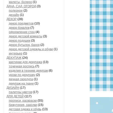
жилеты, болеро
(1)
ДАЧА, САД, ОГОРОД
(3)
полезное
(2)
дизайн
(1)
ДЕКОР
(28)
декор предметов
(10)
декор бокалов
(7)
оформление стен
(4)
декор детской комнаты
(3)
декор подушек
(3)
декор бутылок, банок
(2)
декор детской одежды и обуви
(1)
интерьер
(1)
ДЕКУПАЖ
(24)
картинки для декупажа
(13)
точечная роспись
(7)
изделия в технике декупаж
(6)
уроки по декупажу
(2)
яичная скорлупа
(1)
декупаж на ткани
(1)
ДИЗАЙН
(17)
палитры цветов
(17)
ДЛЯ ДЕТЕЙ
(117)
прописи, раскраски
(55)
бижутерия, заколки
(15)
детская одежа и обувь
(13)