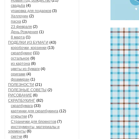
Новый Год, рождество
(21)
свадьба
(4)
упаковка для подарков
(3)
Хеллоуин
(2)
пасха
(2)
23 февраля
(2)
День Рождения
(1)
8 марта
(1)
ПОДЕЛКИ ИЗ БУМАГИ
(43)
коробочки, корзинки
(13)
скрапбукинг
(11)
остальное
(9)
из картона
(8)
цветы из бумаги
(4)
оригами
(4)
фоамиран
(1)
ПОЛЕЗНОСТИ
(21)
ПОЛЕЗНЫЕ СОВЕТЫ
(2)
РИСОВАНИЕ
(6)
СКРАПБУКИНГ
(82)
скрапбумага
(33)
картинки для скрапбукинга
(12)
открытки
(7)
Странички для блокнотов
(7)
инструменты, материалы и
элементы
(6)
скетчи
(6)