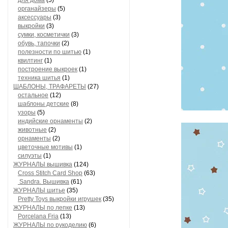
для дома
(5)
органайзеры
(5)
аксессуары
(3)
выкройки
(3)
сумки, косметички
(3)
обувь, тапочки
(2)
полезности по шитью
(1)
квилтинг
(1)
построение выкроек
(1)
техника шитья
(1)
ШАБЛОНЫ, ТРАФАРЕТЫ
(27)
остальное
(12)
шаблоны детские
(8)
узоры
(5)
индийские орнаменты
(2)
животные
(2)
орнаменты
(2)
цветочные мотивы
(1)
силуэты
(1)
ЖУРНАЛЫ вышивка
(124)
Cross Stitch Card Shop
(63)
Sandra. Вышивка
(61)
ЖУРНАЛЫ шитье
(35)
Pretty Toys выкройки игрушек
(35)
ЖУРНАЛЫ по лепке
(13)
Porcelana Fria
(13)
ЖУРНАЛЫ по рукоделию
(6)