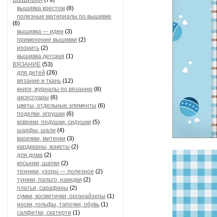
ВЫШИВКА
(79)
вышивка крестом
(8)
полезные материалы по вышивке
(6)
вышивка — идеи
(3)
применение вышивки
(2)
изонить
(2)
вышивка детская
(1)
ВЯЗАНИЕ
(53)
для детей
(26)
вязание и ткань
(12)
книги, журналы по вязанию
(8)
аксессуары
(6)
цветы, отдельные элементы
(6)
поделки, игрушки
(6)
коврики, подушки, сидушки
(5)
шарфы, шали
(4)
варежки, митенки
(3)
кардиканы, жакеты
(2)
для дома
(2)
косынки, шапки
(2)
техники, узоры — полезное
(2)
туники, пальто, накидки
(2)
платья, сарафаны
(2)
сумки, косметички, органайзеры
(1)
носки, гольфы, тапочки, обувь
(1)
салфетки, скатерти
(1)