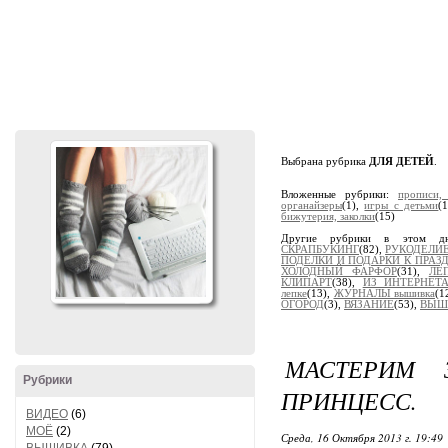
Выбрана рубрика
ДЛЯ ДЕТЕЙ
.
Вложенные рубрики:
прописи,
органайзеры
(1),
игры с детьми
(
бижутерия, заколки
(15)
Другие рубрики в этом д
СКРАПБУКИНГ
(82),
РУКОДЕЛИ
ПОДЕЛКИ И ПОДАРКИ К ПРАЗ
ХОЛОДНЫЙ ФАРФОР
(31),
ЛЕ
КЛИПАРТ
(38),
ИЗ ИНТЕРНЕТ
лепке
(13),
ЖУРНАЛЫ вышивка
(1
ОГОРОД
(3),
ВЯЗАНИЕ
(53),
ВЫШ
МАСТЕРИМ 
Рубрики
ПРИНЦЕСС.
ВИДЕО
(6)
МОЁ
(2)
Среда, 16 Октября 2013 г. 19:49