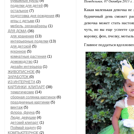
бумажные куклы
(9)
Понедельник, 07 Октября 2013 г. 
поделки для детей
(9)
Какая маленькая девочка н
остальное
(7)
подготовка дня рождения
(6)
будничный день сможет рас
игры с детьми
(1)
девочка может стать настоя
мебель, органайзеры
(1)
чуть, но вы еще успеете с
ДЛЯ ДОМА
(36)
коровку, фею, пчелку, мотыльк
для хранения
(13)
интерьерные поделки
(13)
Главное поддаться вдохновен
для детской
(5)
кухонное
(5)
комнатные растения
(1)
домоводство
(1)
дизайн интерьера
(1)
ЖИВОПИСНОЕ
(5)
ЗАРАБОТОК
(0)
ИЗ ИНТЕРНЕТА
(2)
КАРТИНКИ, КЛИПАРТ
(38)
тематические
(14)
сборная солянка картинок
(6)
праздничные картинки
(5)
винтаж
(5)
флора, фауна
(5)
Люди, девушки
(4)
детский клипарт
(1)
Поймай радугу
(1)
КОМПЬЮТЕРНОЕ
(2)