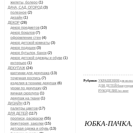
жилеты, болеро
(1)
ДАЧА, САД, ОГОРОД
(3)
полезное
(2)
дизайн
(1)
ДЕКОР
(28)
декор предметов
(10)
декор бокалов
(7)
оформление стен
(4)
декор детской комнаты
(3)
декор подушек
(3)
декор бутылок, банок
(2)
декор детской одежды и обуви
(1)
интерьер
(1)
ДЕКУПАЖ
(24)
картинки для декупажа
(13)
точечная роспись
(7)
Рубрики:
УКРАШЕНИЯ/для воло
изделия в технике декупаж
(6)
ДЛЯ ДЕТЕЙ/бижутерия,
уроки по декупажу
(2)
РУКОДЕЛИЕ/из лент
яичная скорлупа
(1)
декупаж на ткани
(1)
ДИЗАЙН
(17)
палитры цветов
(17)
ДЛЯ ДЕТЕЙ
(117)
прописи, раскраски
(55)
ЮБКА-ПАЧКА, 
бижутерия, заколки
(15)
детская одежа и обувь
(13)