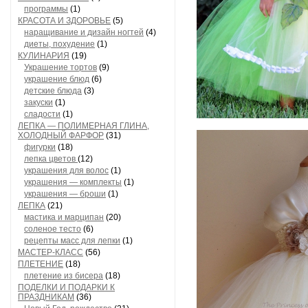
программы
(1)
КРАСОТА И ЗДОРОВЬЕ
(5)
наращивание и дизайн ногтей
(4)
диеты, похудение
(1)
КУЛИНАРИЯ
(19)
Украшение тортов
(9)
украшение блюд
(6)
детские блюда
(3)
закуски
(1)
сладости
(1)
ЛЕПКА — ПОЛИМЕРНАЯ ГЛИНА,
ХОЛОДНЫЙ ФАРФОР
(31)
фигурки
(18)
лепка цветов
(12)
украшения для волос
(1)
украшения — комплекты
(1)
украшения — броши
(1)
ЛЕПКА
(21)
мастика и марципан
(20)
соленое тесто
(6)
рецепты масс для лепки
(1)
МАСТЕР-КЛАСС
(56)
ПЛЕТЕНИЕ
(18)
плетение из бисера
(18)
ПОДЕЛКИ И ПОДАРКИ К
ПРАЗДНИКАМ
(36)