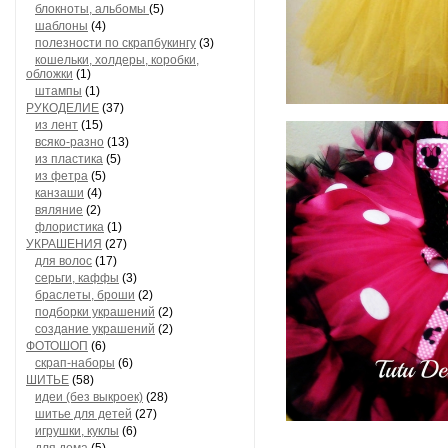
блокноты, альбомы
(5)
шаблоны
(4)
полезности по скрапбукингу
(3)
кошельки, холдеры, коробки,
обложки
(1)
штампы
(1)
РУКОДЕЛИЕ
(37)
из лент
(15)
всяко-разно
(13)
из пластика
(5)
из фетра
(5)
канзаши
(4)
вяляние
(2)
флористика
(1)
УКРАШЕНИЯ
(27)
для волос
(17)
серьги, каффы
(3)
браслеты, броши
(2)
подборки украшений
(2)
создание украшений
(2)
ФОТОШОП
(6)
скрап-наборы
(6)
ШИТЬЕ
(58)
идеи (без выкроек)
(28)
шитье для детей
(27)
игрушки, куклы
(6)