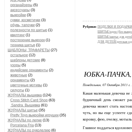
для дома
(5)
органайзеры
(5)
аксессуары
(3)
выкройки
(3)
сумки, косметички
(3)
обувь, тапочки
(2)
Рубрики:
ПОДЕЛКИ И ПОДАРКИ 
полезности по шитью
(1)
ШИТЬЕ/идеи (без выкро
квилтинг
(1)
ШИТЬЕ/шитье для дете
построение выкроек
(1)
ДЛЯ ДЕТЕЙ/детская од
техника шитья
(1)
ШАБЛОНЫ, ТРАФАРЕТЫ
(27)
остальное
(12)
шаблоны детские
(8)
узоры
(5)
индийские орнаменты
(2)
ЮБКА-ПАЧКА, 
животные
(2)
орнаменты
(2)
Понедельник, 07 Октября 2013 г. 
цветочные мотивы
(1)
силуэты
(1)
Какая маленькая девочка н
ЖУРНАЛЫ вышивка
(124)
будничный день сможет рас
Cross Stitch Card Shop
(63)
Sandra. Вышивка
(61)
девочка может стать настоя
ЖУРНАЛЫ шитье
(35)
чуть, но вы еще успеете с
Pretty Toys выкройки игрушек
(35)
коровку, фею, пчелку, мотыльк
ЖУРНАЛЫ по лепке
(13)
Porcelana Fria
(13)
Главное поддаться вдохновен
ЖУРНАЛЫ по рукоделию
(6)