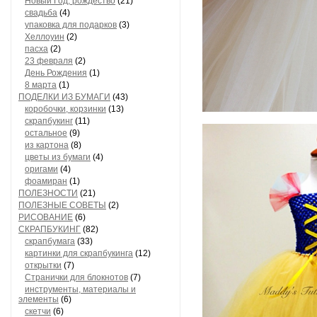
Новый Год, рождество
(21)
свадьба
(4)
упаковка для подарков
(3)
Хеллоуин
(2)
пасха
(2)
23 февраля
(2)
День Рождения
(1)
8 марта
(1)
ПОДЕЛКИ ИЗ БУМАГИ
(43)
коробочки, корзинки
(13)
скрапбукинг
(11)
остальное
(9)
из картона
(8)
цветы из бумаги
(4)
оригами
(4)
фоамиран
(1)
ПОЛЕЗНОСТИ
(21)
ПОЛЕЗНЫЕ СОВЕТЫ
(2)
РИСОВАНИЕ
(6)
СКРАПБУКИНГ
(82)
скрапбумага
(33)
картинки для скрапбукинга
(12)
открытки
(7)
Странички для блокнотов
(7)
инструменты, материалы и
элементы
(6)
скетчи
(6)