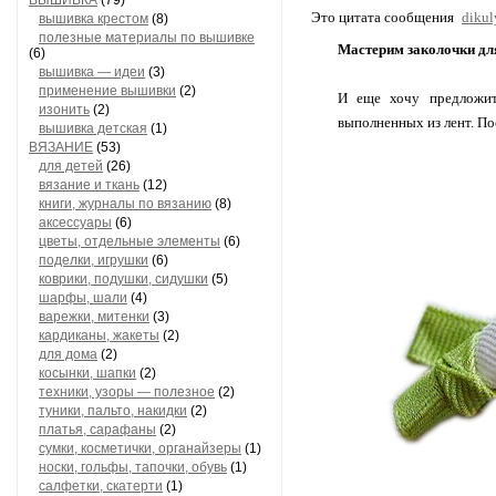
ВЫШИВКА
(79)
Это цитата сообщения
diku
вышивка крестом
(8)
полезные материалы по вышивке
Мастерим заколочки дл
(6)
вышивка — идеи
(3)
применение вышивки
(2)
И еще хочу предложить
изонить
(2)
выполненных из лент. По
вышивка детская
(1)
ВЯЗАНИЕ
(53)
для детей
(26)
вязание и ткань
(12)
книги, журналы по вязанию
(8)
аксессуары
(6)
цветы, отдельные элементы
(6)
поделки, игрушки
(6)
коврики, подушки, сидушки
(5)
шарфы, шали
(4)
варежки, митенки
(3)
кардиканы, жакеты
(2)
для дома
(2)
косынки, шапки
(2)
техники, узоры — полезное
(2)
туники, пальто, накидки
(2)
платья, сарафаны
(2)
сумки, косметички, органайзеры
(1)
носки, гольфы, тапочки, обувь
(1)
салфетки, скатерти
(1)