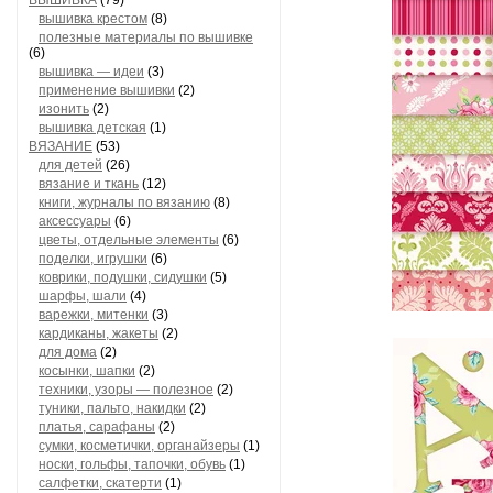
ВЫШИВКА
(79)
вышивка крестом
(8)
полезные материалы по вышивке
(6)
вышивка — идеи
(3)
применение вышивки
(2)
изонить
(2)
вышивка детская
(1)
ВЯЗАНИЕ
(53)
для детей
(26)
вязание и ткань
(12)
книги, журналы по вязанию
(8)
аксессуары
(6)
цветы, отдельные элементы
(6)
поделки, игрушки
(6)
коврики, подушки, сидушки
(5)
шарфы, шали
(4)
варежки, митенки
(3)
кардиканы, жакеты
(2)
для дома
(2)
косынки, шапки
(2)
техники, узоры — полезное
(2)
туники, пальто, накидки
(2)
платья, сарафаны
(2)
сумки, косметички, органайзеры
(1)
носки, гольфы, тапочки, обувь
(1)
салфетки, скатерти
(1)