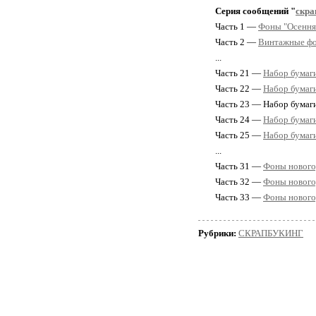
Серия сообщений "
скра
Часть 1 —
Фоны "Осення
Часть 2 —
Винтажные фо
...
Часть 21 —
Набор бума
Часть 22 —
Набор бума
Часть 23 — Набор бум
Часть 24 —
Набор бумаг
Часть 25 —
Набор бумаги
...
Часть 31 —
Фоны новогод
Часть 32 —
Фоны новогод
Часть 33 —
Фоны новогод
Рубрики:
СКРАПБУКИНГ