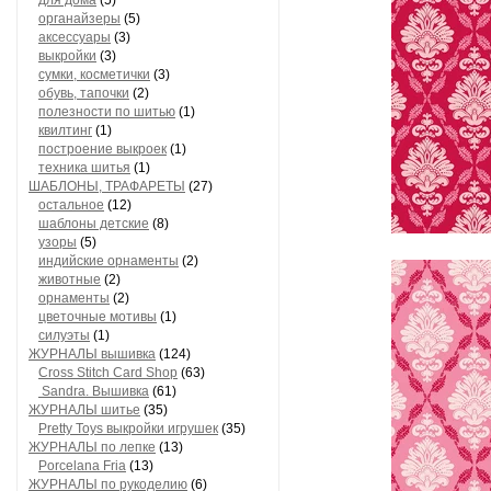
для дома
(5)
органайзеры
(5)
аксессуары
(3)
выкройки
(3)
сумки, косметички
(3)
обувь, тапочки
(2)
полезности по шитью
(1)
квилтинг
(1)
построение выкроек
(1)
техника шитья
(1)
ШАБЛОНЫ, ТРАФАРЕТЫ
(27)
остальное
(12)
шаблоны детские
(8)
узоры
(5)
индийские орнаменты
(2)
животные
(2)
орнаменты
(2)
цветочные мотивы
(1)
силуэты
(1)
ЖУРНАЛЫ вышивка
(124)
Cross Stitch Card Shop
(63)
Sandra. Вышивка
(61)
ЖУРНАЛЫ шитье
(35)
Pretty Toys выкройки игрушек
(35)
ЖУРНАЛЫ по лепке
(13)
Porcelana Fria
(13)
ЖУРНАЛЫ по рукоделию
(6)