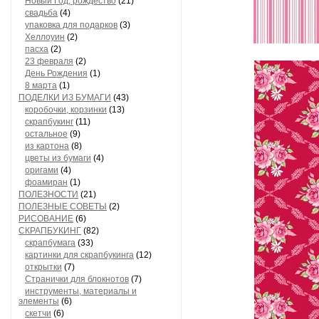
Новый Год, рождество
(21)
свадьба
(4)
упаковка для подарков
(3)
Хеллоуин
(2)
пасха
(2)
23 февраля
(2)
День Рождения
(1)
8 марта
(1)
ПОДЕЛКИ ИЗ БУМАГИ
(43)
коробочки, корзинки
(13)
скрапбукинг
(11)
остальное
(9)
из картона
(8)
цветы из бумаги
(4)
оригами
(4)
фоамиран
(1)
ПОЛЕЗНОСТИ
(21)
ПОЛЕЗНЫЕ СОВЕТЫ
(2)
РИСОВАНИЕ
(6)
СКРАПБУКИНГ
(82)
скрапбумага
(33)
картинки для скрапбукинга
(12)
открытки
(7)
Странички для блокнотов
(7)
инструменты, материалы и
элементы
(6)
скетчи
(6)