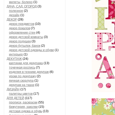
жилеты, болеро
(1)
ДАЧА, САД, ОГОРОД
(3)
полезное
(2)
дизайн
(1)
ДЕКОР
(28)
декор предметов
(10)
декор бокалов
(7)
оформление стен
(4)
декор детской комнаты
(3)
декор подушек
(3)
декор бутылок, банок
(2)
декор детской одежды и обуви
(1)
интерьер
(1)
ДЕКУПАЖ
(24)
картинки для декупажа
(13)
точечная роспись
(7)
изделия в технике декупаж
(6)
уроки по декупажу
(2)
яичная скорлупа
(1)
декупаж на ткани
(1)
ДИЗАЙН
(17)
палитры цветов
(17)
ДЛЯ ДЕТЕЙ
(117)
прописи, раскраски
(55)
бижутерия, заколки
(15)
детская одежа и обувь
(13)