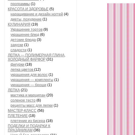
программы
(1)
КРАСОТА И ЗДОРОВЬЕ
(5)
наращивание и дизайн ногтей
(4)
диеты, похудение
(1)
КУЛИНАРИЯ
(19)
Украшение тортов
(9)
украшение блюд
(6)
детские блюда
(3)
закуски
(1)
сладости
(1)
ЛЕПКА — ПОЛИМЕРНАЯ ГЛИНА,
ХОЛОДНЫЙ ФАРФОР
(31)
фигурки
(18)
лепка цветов
(12)
украшения для волос
(1)
украшения — комплекты
(1)
украшения — броши
(1)
ЛЕПКА
(21)
мастика и марципан
(20)
соленое тесто
(6)
рецепты масс для лепки
(1)
МАСТЕР-КЛАСС
(56)
ПЛЕТЕНИЕ
(18)
плетение из бисера
(18)
ПОДЕЛКИ И ПОДАРКИ К
ПРАЗДНИКАМ
(36)