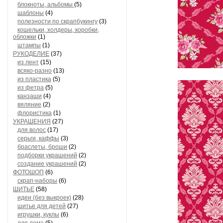
блокноты, альбомы
(5)
шаблоны
(4)
полезности по скрапбукингу
(3)
кошельки, холдеры, коробки,
обложки
(1)
штампы
(1)
РУКОДЕЛИЕ
(37)
из лент
(15)
всяко-разно
(13)
из пластика
(5)
из фетра
(5)
канзаши
(4)
вяляние
(2)
флористика
(1)
УКРАШЕНИЯ
(27)
для волос
(17)
серьги, каффы
(3)
браслеты, броши
(2)
подборки украшений
(2)
создание украшений
(2)
ФОТОШОП
(6)
скрап-наборы
(6)
ШИТЬЕ
(58)
идеи (без выкроек)
(28)
шитье для детей
(27)
игрушки, куклы
(6)