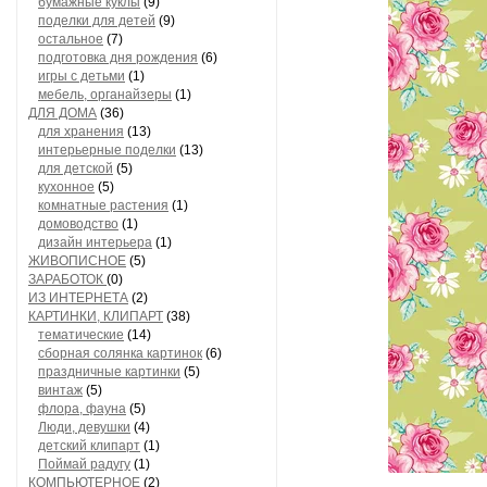
бумажные куклы
(9)
поделки для детей
(9)
остальное
(7)
подготовка дня рождения
(6)
игры с детьми
(1)
мебель, органайзеры
(1)
ДЛЯ ДОМА
(36)
для хранения
(13)
интерьерные поделки
(13)
для детской
(5)
кухонное
(5)
комнатные растения
(1)
домоводство
(1)
дизайн интерьера
(1)
ЖИВОПИСНОЕ
(5)
ЗАРАБОТОК
(0)
ИЗ ИНТЕРНЕТА
(2)
КАРТИНКИ, КЛИПАРТ
(38)
тематические
(14)
сборная солянка картинок
(6)
праздничные картинки
(5)
винтаж
(5)
флора, фауна
(5)
Люди, девушки
(4)
детский клипарт
(1)
Поймай радугу
(1)
КОМПЬЮТЕРНОЕ
(2)